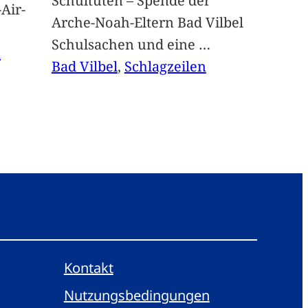
Schultüten – Spende der
Air-
Arche-Noah-Eltern Bad Vilbel
Schulsachen und eine
…
n
Bad Vilbel
, 
Schlagzeilen
Kontakt
Nutzungsbedingungen