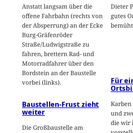
Anstatt langsam über die
Dieter 
offene Fahrbahn (rechts von
gutes O
der Absperrung) an der Ecke
bemüht
Burg-Gräfenröder
Straße/Ludwigstraße zu
fahren, brettern Rad- und
Motorradfahrer über den
Bordstein an der Baustelle
Für e
vorbei (links).
Ortsbi
Baustellen-Frust zieht
Karben 
weiter
und zwe
die wir
Die Großbaustelle am
vorstel