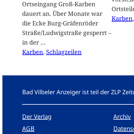
Ortseingang Groß-Karben
Ortstei
dauert an. Über Monate war
Karben
die Ecke Burg-Gräfenröder
Straße/Ludwigstraße gesperrt –
in der
…
Karben
, 
Schlagzeilen
Bad Vilbeler Anzeiger ist teil der ZLP Z
Der Verlag
Archiv
AGB
Datens