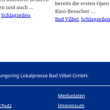
bereits die ersten Open-
len und auch
…
Kino-Besucher
…
, 
Schlagzeilen
Bad Vilbel
, 
Schlagzeile
eitungsring Lokalpresse Bad Vilbel GmbH.
Mediadaten
chutz
Impressum