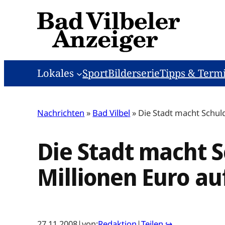
Zum
Inhalt
springen
Lokales
Sport
Bilderserie
Tipps & Term
Nachrichten
»
Bad Vilbel
»
Die Stadt macht Schul
Die Stadt macht S
Millionen Euro a
27.11.2008
|
von:
Redaktion
|
Teilen ↪