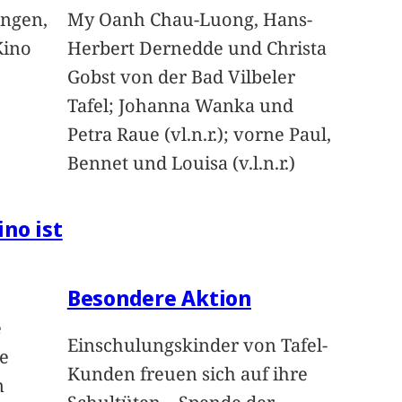
angen,
My Oanh Chau-Luong, Hans-
Kino
Herbert Dernedde und Christa
Gobst von der Bad Vilbeler
Tafel; Johanna Wanka und
Petra Raue (vl.n.r.); vorne Paul,
Bennet und Louisa (v.l.n.r.)
ino ist
Besondere Aktion
e
Einschulungskinder von Tafel-
e
Kunden freuen sich auf ihre
n