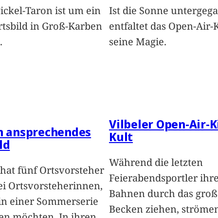
Pickel-Taron ist um ein
Ist die Sonne untergeg
rtsbild in Groß-Karben
entfaltet das Open-Air-
.
seine Magie.
Vilbeler Open-Air-K
in ansprechendes
Kult
ld
Während die letzten
hat fünf Ortsvorsteher
Feierabendsportler ihr
i Ortsvorsteherinnen,
Bahnen durch das groß
 in einer Sommerserie
Becken ziehen, ströme
len möchten. In ihren