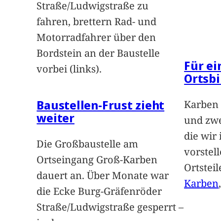
Straße/Ludwigstraße zu
fahren, brettern Rad- und
Motorradfahrer über den
Bordstein an der Baustelle
Für e
vorbei (links).
Ortsbi
Baustellen-Frust zieht
Karben 
weiter
und zwe
die wir
Die Großbaustelle am
vorstel
Ortseingang Groß-Karben
Ortstei
dauert an. Über Monate war
Karben
die Ecke Burg-Gräfenröder
Straße/Ludwigstraße gesperrt –