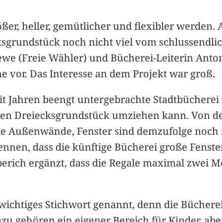
ßer, heller, gemütlicher und flexibler werden. 
sgrundstück noch nicht viel vom schlussendli
Plewe (Freie Wähler) und Bücherei-Leiterin Ant
ne vor. Das Interesse an dem Projekt war groß.
seit Jahren beengt untergebrachte Stadtbücherei
nten Dreiecksgrundstück umziehen kann. Von d
ie Außenwände, Fenster sind demzufolge noch n
nnen, dass die künftige Bücherei große Fenster
berich ergänzt, dass die Regale maximal zwei M
ichtiges Stichwort genannt, denn die Bücherei 
azu gehören ein eigener Bereich für Kinder, aber