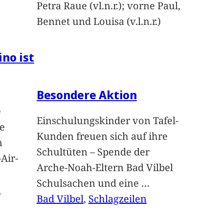
Petra Raue (vl.n.r.); vorne Paul,
Bennet und Louisa (v.l.n.r.)
ino ist
Besondere Aktion
e
Einschulungskinder von Tafel-
e
Kunden freuen sich auf ihre
n
Schultüten – Spende der
Air-
Arche-Noah-Eltern Bad Vilbel
Schulsachen und eine
…
n
Bad Vilbel
, 
Schlagzeilen