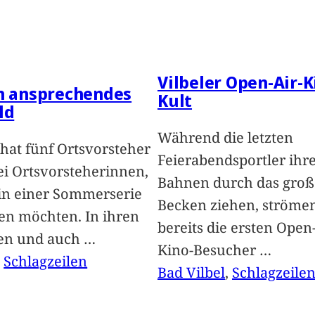
Vilbeler Open-Air-K
in ansprechendes
Kult
ld
Während die letzten
hat fünf Ortsvorsteher
Feierabendsportler ihr
i Ortsvorsteherinnen,
Bahnen durch das groß
 in einer Sommerserie
Becken ziehen, ströme
len möchten. In ihren
bereits die ersten Open-
len und auch
…
Kino-Besucher
…
, 
Schlagzeilen
Bad Vilbel
, 
Schlagzeile