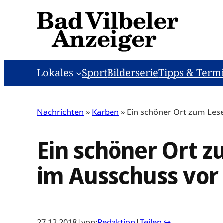
Zum
Inhalt
springen
Lokales
Sport
Bilderserie
Tipps & Term
Nachrichten
»
Karben
»
Ein schöner Ort zum Lesen
Ein schöner Ort z
im Ausschuss vor
27.12.2018
|
von:
Redaktion
|
Teilen ↪