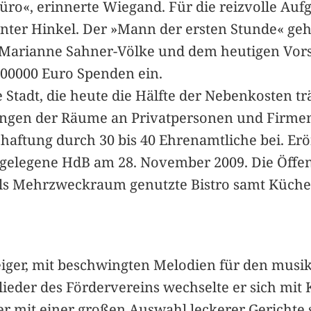
üro«, erinnerte Wiegand. Für die reizvolle Auf
nter Hinkel. Der »Mann der ersten Stunde« geh
k, Marianne Sahner-Völke und dem heutigen Vor
00000 Euro Spenden ein.
Stadt, die heute die Hälfte der Nebenkosten trä
ngen der Räume an Privatpersonen und Firmen
chaftung durch 30 bis 40 Ehrenamtliche bei. Er
legene HdB am 28. November 2009. Die Öffentli
als Mehrzweckraum genutzte Bistro samt Küc
eiger, mit beschwingten Melodien für den mus
glieder des Fördervereins wechselte er sich mit
der mit einer großen Auswahl leckerer Gerichte