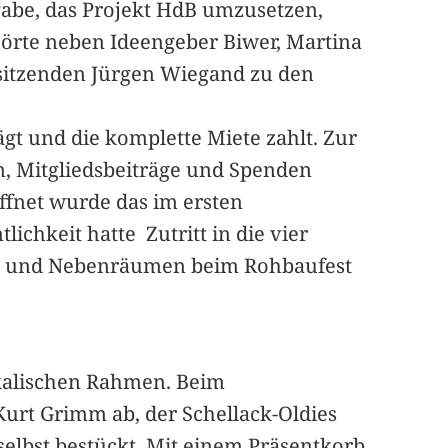
gabe, das Projekt HdB umzusetzen,
örte neben Ideengeber Biwer, Martina
sitzenden Jürgen Wiegand zu den
gt und die komplette Miete zahlt. Zur
, Mitgliedsbeiträge und Spenden
öffnet wurde das im ersten
chkeit hatte Zutritt in die vier
he und Nebenräumen beim Rohbaufest
ikalischen Rahmen. Beim
 Kurt Grimm ab, der Schellack-Oldies
 selbst bestückt. Mit einem Präsentkorb