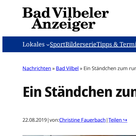
Zum
Inhalt
springen
Lokales
Sport
Bilderserie
Tipps & Term
Nachrichten
»
Bad Vilbel
»
Ein Ständchen zum ru
Ein Ständchen zu
22.08.2019
|
von:
Christine Fauerbach
|
Teilen ↪