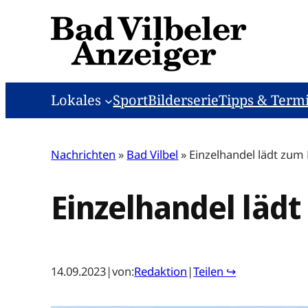
Zum
Inhalt
springen
Lokales
Sport
Bilderserie
Tipps & Term
Nachrichten
»
Bad Vilbel
»
Einzelhandel lädt zu
Einzelhandel läd
14.09.2023
|
von:
Redaktion
|
Teilen ↪