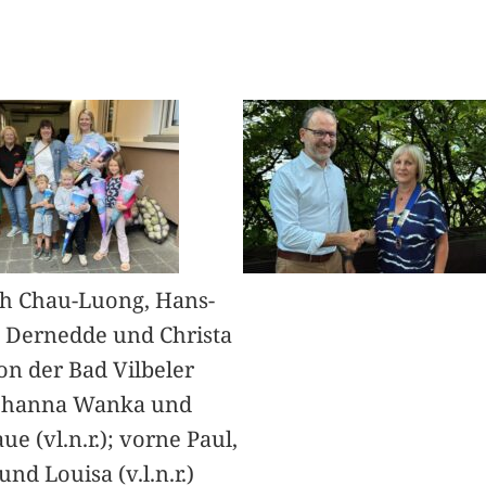
h Chau-Luong, Hans-
 Dernedde und Christa
on der Bad Vilbeler
Johanna Wanka und
ue (vl.n.r.); vorne Paul,
nd Louisa (v.l.n.r.)