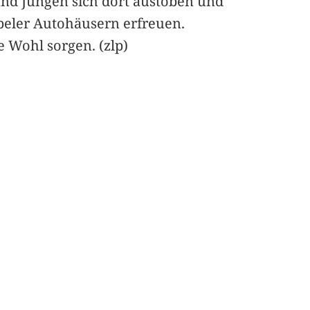
nd Jungen sich dort austoben und
beler Autohäusern erfreuen.
 Wohl sorgen. (zlp)