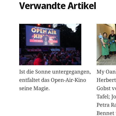
Verwandte Artikel
Ist die Sonne untergegangen,
My Oan
entfaltet das Open-Air-Kino
Herbert
seine Magie.
Gobst v
Tafel; 
Petra Ra
Bennet u