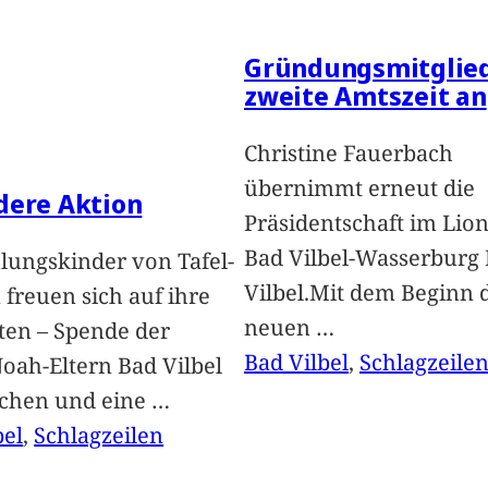
Gründungsmitglied
zweite Amtszeit an
Christine Fauerbach
übernimmt erneut die
dere Aktion
Präsidentschaft im Lion
Bad Vilbel-Wasserburg
lungskinder von Tafel-
Vilbel.Mit dem Beginn 
freuen sich auf ihre
neuen
…
ten – Spende der
Bad Vilbel
, 
Schlagzeile
oah-Eltern Bad Vilbel
achen und eine
…
bel
, 
Schlagzeilen