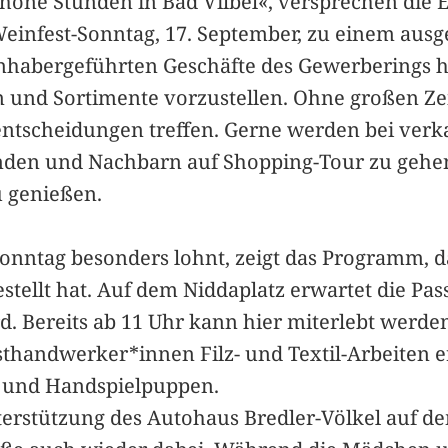
höne Stunden in Bad Vilbel«, versprechen die 
Weinfest-Sonntag, 17. September, zu einem aus
habergeführten Geschäfte des Gewerberings ha
en und Sortimente vorzustellen. Ohne großen Z
entscheidungen treffen. Gerne werden bei ver
unden und Nachbarn auf Shopping-Tour zu gehe
 genießen.
onntag besonders lohnt, zeigt das Programm, 
 gestellt hat. Auf dem Niddaplatz erwartet die 
ird. Bereits ab 11 Uhr kann hier miterlebt werd
thandwerker*innen Filz- und Textil-Arbeiten 
n und Handspielpuppen.
nterstützung des Autohaus Bredler-Völkel auf d