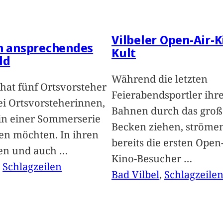
Vilbeler Open-Air-K
in ansprechendes
Kult
ld
Während die letzten
hat fünf Ortsvorsteher
Feierabendsportler ihr
i Ortsvorsteherinnen,
Bahnen durch das groß
 in einer Sommerserie
Becken ziehen, ströme
len möchten. In ihren
bereits die ersten Open-
len und auch
…
Kino-Besucher
…
, 
Schlagzeilen
Bad Vilbel
, 
Schlagzeile