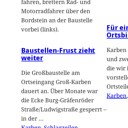
fahren, brettern Rad- und
Motorradfahrer über den
Bordstein an der Baustelle
Für e
vorbei (links).
Ortsbi
Baustellen-Frust zieht
Karben 
weiter
und zwe
die wir
Die Großbaustelle am
vorstel
Ortseingang Groß-Karben
Ortstei
dauert an. Über Monate war
Karben
die Ecke Burg-Gräfenröder
Straße/Ludwigstraße gesperrt –
in der
…
Karben
, 
Schlagzeilen