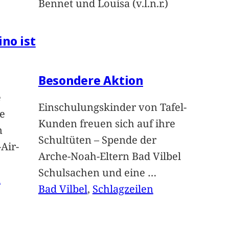
Bennet und Louisa (v.l.n.r.)
ino ist
Besondere Aktion
e
Einschulungskinder von Tafel-
e
Kunden freuen sich auf ihre
n
Schultüten – Spende der
Air-
Arche-Noah-Eltern Bad Vilbel
Schulsachen und eine
…
n
Bad Vilbel
, 
Schlagzeilen