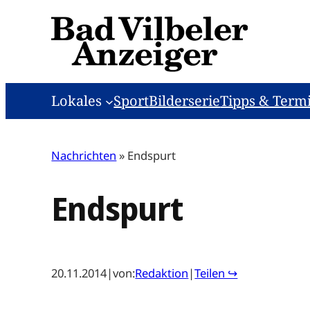
Zum
Inhalt
springen
Lokales
Sport
Bilderserie
Tipps & Term
Nachrichten
»
Endspurt
Endspurt
20.11.2014
|
von:
Redaktion
|
Teilen ↪