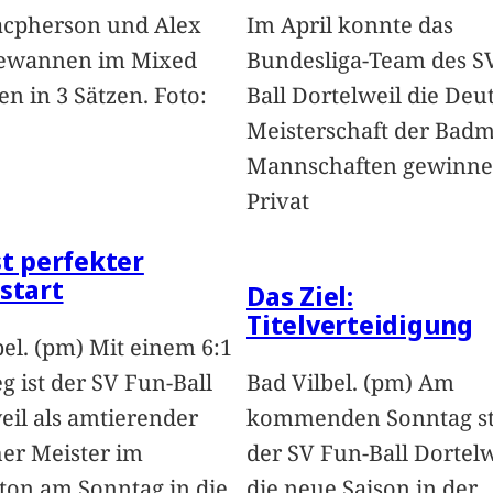
acpherson und Alex
Im April konnte das
ewannen im Mixed
Bundesliga-Team des S
en in 3 Sätzen. Foto:
Ball Dortelweil die Deu
Meisterschaft der Badm
Mannschaften gewinnen
Privat
st perfekter
start
Das Ziel:
Titelverteidigung
bel. (pm) Mit einem 6:1
g ist der SV Fun-Ball
Bad Vilbel. (pm) Am
eil als amtierender
kommenden Sonntag st
er Meister im
der SV Fun-Ball Dortelw
on am Sonntag in die
die neue Saison in der