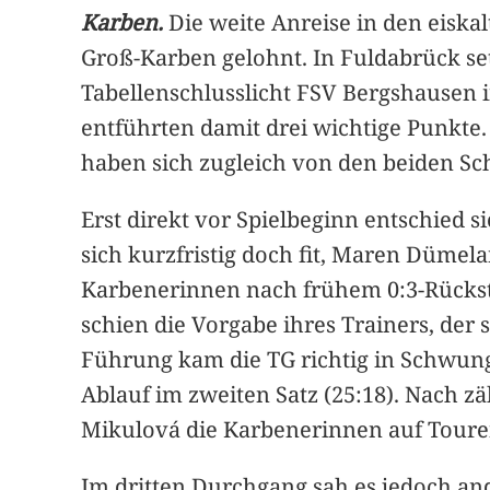
Karben.
Die weite Anreise in den eiska
Groß-Karben gelohnt. In Fuldabrück set
Tabellenschlusslicht FSV Bergshausen in
entführten damit drei wichtige Punkte
haben sich zugleich von den beiden Sc
Erst direkt vor Spielbeginn entschied 
sich kurzfristig doch fit, Maren Dümel
Karbenerinnen nach frühem 0:3-Rückstan
schien die Vorgabe ihres Trainers, der 
Führung kam die TG richtig in Schwung
Ablauf im zweiten Satz (25:18). Nach 
Mikulová die Karbenerinnen auf Toure
Im dritten Durchgang sah es jedoch and