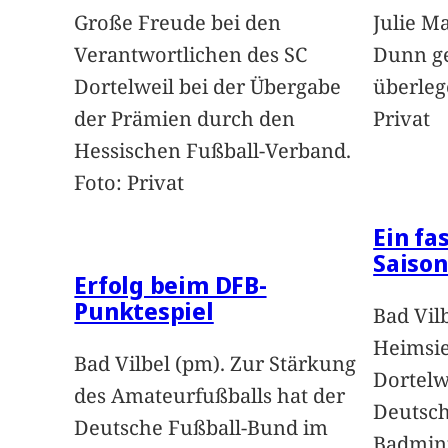
Große Freude bei den
Julie M
Verantwortlichen des SC
Dunn g
Dortelweil bei der Übergabe
überleg
der Prämien durch den
Privat
Hessischen Fußball-Verband.
Foto: Privat
Ein fa
Saison
Erfolg beim DFB-
Punktespiel
Bad Vil
Heimsie
Bad Vilbel (pm). Zur Stärkung
Dortelw
des Amateurfußballs hat der
Deutsch
Deutsche Fußball-Bund im
Badmint