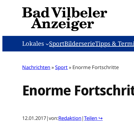
Zum
Inhalt
springen
Lokales
Sport
Bilderserie
Tipps & Term
Nachrichten
»
Sport
»
Enorme Fortschritte
Enorme Fortschri
12.01.2017
|
von:
Redaktion
|
Teilen ↪