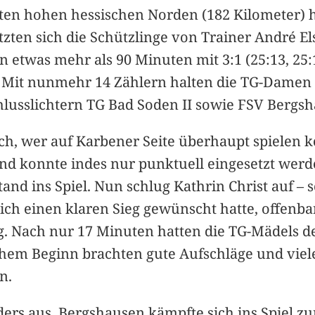
lten hohen hessischen Norden (182 Kilometer) h
zten sich die Schützlinge von Trainer André El
 etwas mehr als 90 Minuten mit 3:1 (25:13, 25:1
. Mit nunmehr 14 Zählern halten die TG-Damen 
hlusslichtern TG Bad Soden II sowie FSV Bergsh
sich, wer auf Karbener Seite überhaupt spielen
and konnte indes nur punktuell eingesetzt wer
d ins Spiel. Nun schlug Kathrin Christ auf – s
sich einen klaren Sieg gewünscht hatte, offenba
. Nach nur 17 Minuten hatten die TG-Mädels den
zähem Beginn brachten gute Aufschläge und vie
n.
ers aus. Bergshausen kämpfte sich ins Spiel z