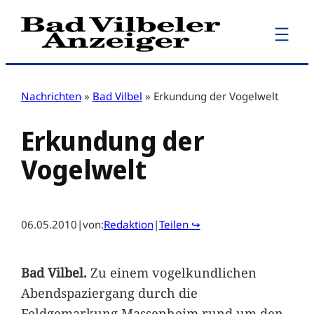
Zum
Inhalt
springen
Nachrichten
»
Bad Vilbel
»
Erkundung der Vogelwelt
Erkundung der
Vogelwelt
06.05.2010
|
von:
Redaktion
|
Teilen ↪
Bad Vilbel.
Zu einem vogelkundlichen
Abendspaziergang durch die
Feldgemarkung Massenheim rund um den