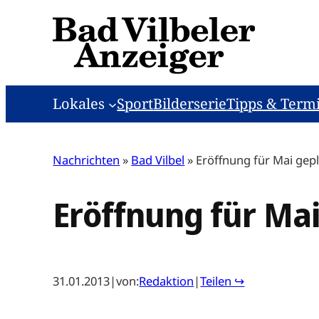
Zum
Inhalt
springen
Lokales
Sport
Bilderserie
Tipps & Term
Nachrichten
»
Bad Vilbel
»
Eröffnung für Mai gep
Eröffnung für Mai
31.01.2013
|
von:
Redaktion
|
Teilen ↪