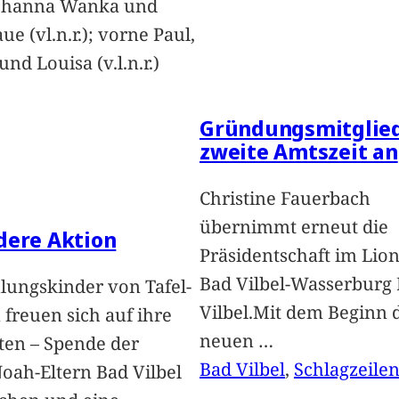
Johanna Wanka und
ue (vl.n.r.); vorne Paul,
nd Louisa (v.l.n.r.)
Gründungsmitglied
zweite Amtszeit an
Christine Fauerbach
übernimmt erneut die
dere Aktion
Präsidentschaft im Lion
Bad Vilbel-Wasserburg
lungskinder von Tafel-
Vilbel.Mit dem Beginn 
freuen sich auf ihre
neuen
…
ten – Spende der
Bad Vilbel
, 
Schlagzeile
oah-Eltern Bad Vilbel