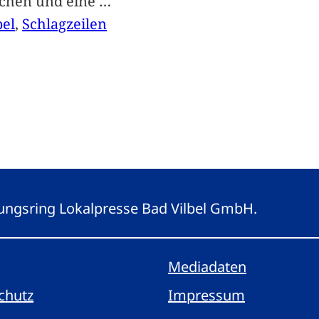
achen und eine
…
bel
, 
Schlagzeilen
eitungsring Lokalpresse Bad Vilbel GmbH.
Mediadaten
chutz
Impressum