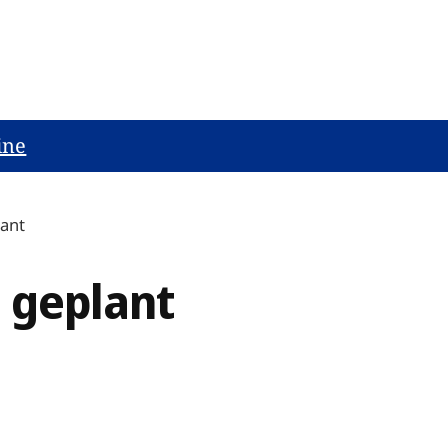
ine
lant
 geplant