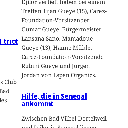
Djilor vertieft haben bei einem
Treffen Tijan Gueye (15), Carez-
Foundation-Vorsitzender
Oumar Gueye, Bürgermeister
Lansana Sano, Mamadoue
 tritt
Gueye (13), Hanne Mühle,
Carez-Foundation-Vorsitzende
Rubini Gueye und Jürgen
Jordan von Espen Organics.
s Club
 Bad
Hilfe, die in Senegal
des
ankommt
n
Zwischen Bad Vilbel-Dortelweil
und Djilor in Senegal liegen