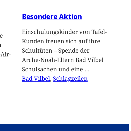
Besondere Aktion
e
Einschulungskinder von Tafel-
e
Kunden freuen sich auf ihre
n
Schultüten – Spende der
Air-
Arche-Noah-Eltern Bad Vilbel
Schulsachen und eine
…
n
Bad Vilbel
, 
Schlagzeilen