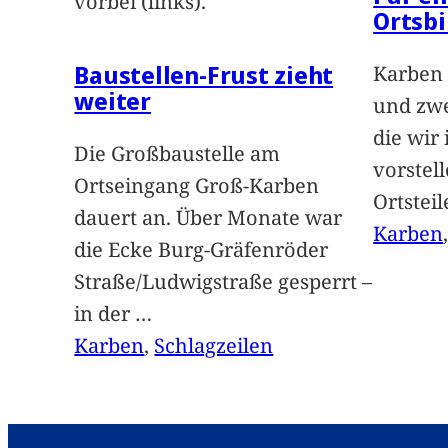
vorbei (links).
Ortsbi
Baustellen-Frust zieht
Karben 
weiter
und zwe
die wir
Die Großbaustelle am
vorstel
Ortseingang Groß-Karben
Ortstei
dauert an. Über Monate war
Karben
die Ecke Burg-Gräfenröder
Straße/Ludwigstraße gesperrt –
in der
…
Karben
, 
Schlagzeilen