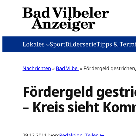
Zum
Inhalt
springen
Lokales
Sport
Bilderserie
Tipps & Term
Nachrichten
»
Bad Vilbel
»
Fördergeld gestrichen,
Fördergeld gestri
– Kreis sieht Kom
29.12.2011
|
von:
Redaktion
|
Teilen ↪