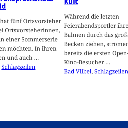
Kult
ld
Während die letzten
hat fünf Ortsvorsteher
Feierabendsportler ihr
i Ortsvorsteherinnen,
Bahnen durch das groß
 in einer Sommerserie
Becken ziehen, ströme
len möchten. In ihren
bereits die ersten Open-
len und auch
…
Kino-Besucher
…
, 
Schlagzeilen
Bad Vilbel
, 
Schlagzeile