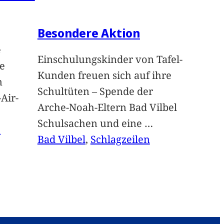
Besondere Aktion
e
Einschulungskinder von Tafel-
e
Kunden freuen sich auf ihre
n
Schultüten – Spende der
Air-
Arche-Noah-Eltern Bad Vilbel
Schulsachen und eine
…
n
Bad Vilbel
, 
Schlagzeilen