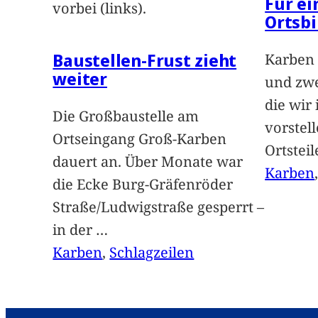
Für e
vorbei (links).
Ortsbi
Baustellen-Frust zieht
Karben 
weiter
und zwe
die wir
Die Großbaustelle am
vorstel
Ortseingang Groß-Karben
Ortstei
dauert an. Über Monate war
Karben
die Ecke Burg-Gräfenröder
Straße/Ludwigstraße gesperrt –
in der
…
Karben
, 
Schlagzeilen