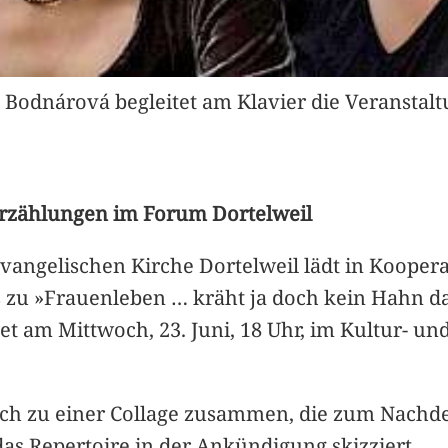
za Bodnárová begleitet am Klavier die Veranst
Erzählungen im Forum Dortelweil
vangelischen Kirche Dortelweil lädt in Kooper
 zu »Frauenleben … kräht ja doch kein Hahn d
et am Mittwoch, 23. Juni, 18 Uhr, im Kultur- u
ich zu einer Collage zusammen, die zum Nachde
das Repertoire in der Ankündigung skizziert.