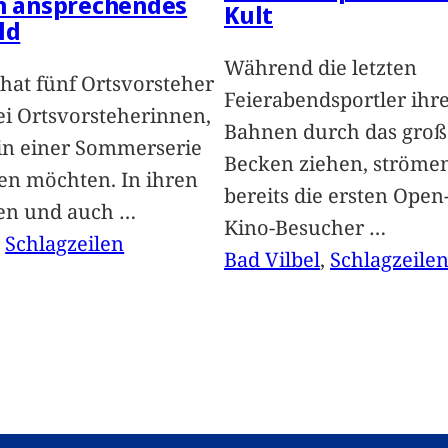
in ansprechendes
Kult
ld
Während die letzten
hat fünf Ortsvorsteher
Feierabendsportler ihr
i Ortsvorsteherinnen,
Bahnen durch das groß
 in einer Sommerserie
Becken ziehen, ströme
len möchten. In ihren
bereits die ersten Open-
len und auch
…
Kino-Besucher
…
, 
Schlagzeilen
Bad Vilbel
, 
Schlagzeile