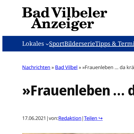
Zum
Inhalt
springen
Lokales
Sport
Bilderserie
Tipps & Term
Nachrichten
»
Bad Vilbel
»
»Frauenleben … da krä
»Frauenleben … d
17.06.2021
|
von:
Redaktion
|
Teilen ↪