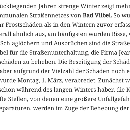
rückliegenden Jahren strenge Winter zeigt meh
ommunalen Straßennetzes von
Bad Vilbel.
So wu
r Frostschäden als in den Wintern zuvor erfass
erall ähnlich aus, am häufigsten wurden Risse,
n Schlaglöchern und Ausbrüchen sind die Straße
lbel für die Straßenunterhaltung, die Firma Jea
stschäden zu beheben. Die Beseitigung der Sch
 aber aufgrund der Vielzahl der Schäden noch 
nn wurde Montag, 1. März, verabredet. Zunäch
chon während des langen Winters haben die K
te Stellen, von denen eine größere Unfallgefah
Reparaturen, werden im Zuge der Behebung der