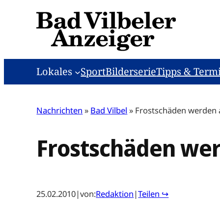
Zum
Inhalt
springen
Lokales
Sport
Bilderserie
Tipps & Term
Nachrichten
»
Bad Vilbel
»
Frostschäden werden a
Frostschäden wer
25.02.2010
|
von:
Redaktion
|
Teilen ↪