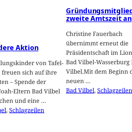
Gründungsmitglied
zweite Amtszeit an
Christine Fauerbach
übernimmt erneut die
dere Aktion
Präsidentschaft im Lion
Bad Vilbel-Wasserburg
lungskinder von Tafel-
Vilbel.Mit dem Beginn 
freuen sich auf ihre
neuen
…
ten – Spende der
Bad Vilbel
, 
Schlagzeile
oah-Eltern Bad Vilbel
achen und eine
…
bel
, 
Schlagzeilen