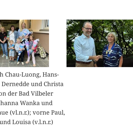
h Chau-Luong, Hans-
 Dernedde und Christa
on der Bad Vilbeler
Johanna Wanka und
ue (vl.n.r.); vorne Paul,
nd Louisa (v.l.n.r.)