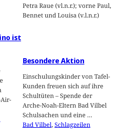
Petra Raue (vl.n.r.); vorne Paul,
Bennet und Louisa (v.l.n.r.)
ino ist
Besondere Aktion
e
Einschulungskinder von Tafel-
e
Kunden freuen sich auf ihre
n
Schultüten – Spende der
Air-
Arche-Noah-Eltern Bad Vilbel
Schulsachen und eine
…
n
Bad Vilbel
, 
Schlagzeilen