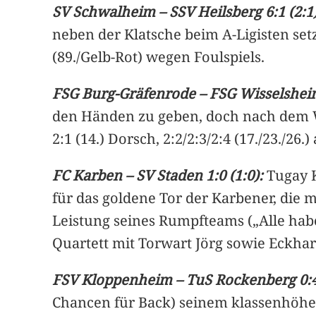
SV Schwalheim – SSV Heilsberg 6:1 (2:1)
neben der Klatsche beim A-Ligisten set
(89./Gelb-Rot) wegen Foulspiels.
FSG Burg-Gräfenrode – FSG Wisselsheim
den Händen zu geben, doch nach dem Wec
2:1 (14.) Dorsch, 2:2/2:3/2:4 (17./23./26.) 
FC Karben – SV Staden 1:0 (1:0):
Tugay K
für das goldene Tor der Karbener, die 
Leistung seines Rumpfteams („Alle hab
Quartett mit Torwart Jörg sowie Eckhar
FSV Kloppenheim – TuS Rockenberg 0:4
Chancen für Back) seinem klassenhöher