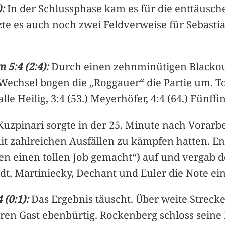
:
In der Schlussphase kam es für die enttäusc
zte es auch noch zwei Feldverweise für Sebasti
 5:4 (2:4):
Durch einen zehnminütigen Blackout
hsel bogen die „Roggauer“ die Partie um. Tore: 
alle Heilig, 3:4 (53.) Meyerhöfer, 4:4 (64.) Fünffing
uzpinari sorgte in der 25. Minute nach Vorarbe
mit zahlreichen Ausfällen zu kämpfen hatten. 
en einen tollen Job gemacht“) auf und vergab 
dt, Martiniecky, Dechant und Euler die Note ein
 (0:1):
Das Ergebnis täuscht. Über weite Streck
en Gast ebenbürtig. Rockenberg schloss seine 