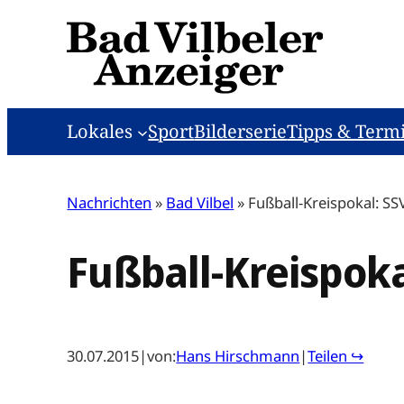
Zum
Inhalt
springen
Lokales
Sport
Bilderserie
Tipps & Term
Nachrichten
»
Bad Vilbel
»
Fußball-Kreispokal: SS
Fußball-Kreispoka
30.07.2015
|
von:
Hans Hirschmann
|
Teilen ↪