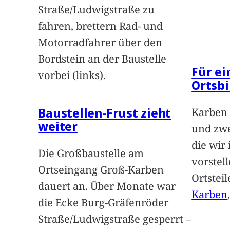
Straße/Ludwigstraße zu
fahren, brettern Rad- und
Motorradfahrer über den
Bordstein an der Baustelle
Für e
vorbei (links).
Ortsbi
Baustellen-Frust zieht
Karben 
weiter
und zwe
die wir
Die Großbaustelle am
vorstel
Ortseingang Groß-Karben
Ortstei
dauert an. Über Monate war
Karben
die Ecke Burg-Gräfenröder
Straße/Ludwigstraße gesperrt –