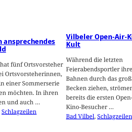
Vilbeler Open-Air-K
in ansprechendes
Kult
ld
Während die letzten
hat fünf Ortsvorsteher
Feierabendsportler ihr
i Ortsvorsteherinnen,
Bahnen durch das groß
 in einer Sommerserie
Becken ziehen, ströme
len möchten. In ihren
bereits die ersten Open-
len und auch
…
Kino-Besucher
…
, 
Schlagzeilen
Bad Vilbel
, 
Schlagzeile