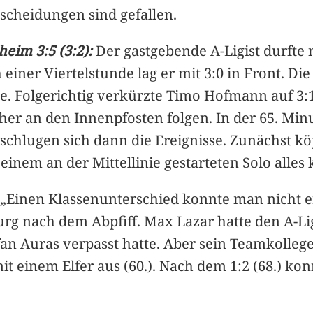
tscheidungen sind gefallen.
eim 3:5 (3:2):
Der gastgebende A-Ligist durfte 
 einer Viertelstunde lag er mit 3:0 in Front. 
e. Folgerichtig verkürzte Timo Hofmann auf 3:
cher an den Innenpfosten folgen. In der 65. Min
schlugen sich dann die Ereignisse. Zunächst kö
nem an der Mittellinie gestarteten Solo alles kl
„Einen Klassenunterschied konnte man nicht e
rg nach dem Abpfiff. Max Lazar hatte den A-Lig
fan Auras verpasst hatte. Aber sein Teamkolleg
it einem Elfer aus (60.). Nach dem 1:2 (68.) k