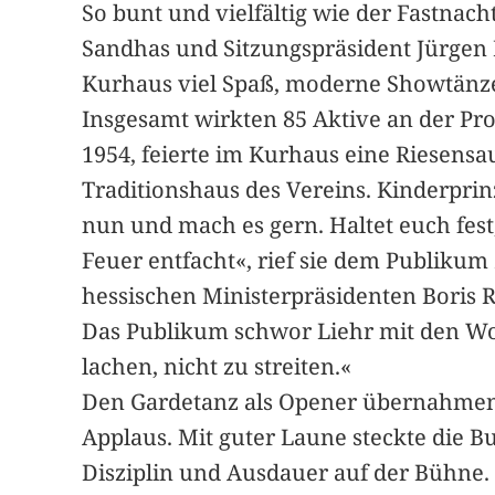
So bunt und vielfältig wie der Fastnac
Sandhas und Sitzungspräsident Jürgen 
Kurhaus viel Spaß, moderne Showtänze,
Insgesamt wirkten 85 Aktive an der Pr
1954, feierte im Kurhaus eine Riesens
Traditionshaus des Vereins. Kinderprinz
nun und mach es gern. Haltet euch fest, 
Feuer entfacht«, rief sie dem Publikum
hessischen Ministerpräsidenten Boris 
Das Publikum schwor Liehr mit den Wo
lachen, nicht zu streiten.«
Den Gardetanz als Opener übernahmen di
Applaus. Mit guter Laune steckte die B
Disziplin und Ausdauer auf der Bühne. 