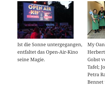
Ist die Sonne untergegangen,
My Oan
entfaltet das Open-Air-Kino
Herbert
seine Magie.
Gobst v
Tafel; 
Petra Ra
Bennet u