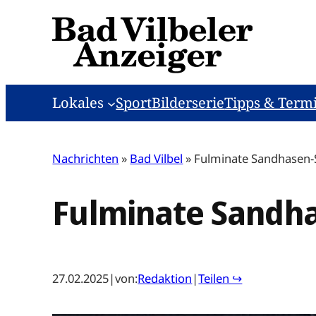
Zum
Inhalt
springen
Lokales
Sport
Bilderserie
Tipps & Term
Nachrichten
»
Bad Vilbel
»
Fulminate Sandhasen-
Fulminate Sandh
27.02.2025
|
von:
Redaktion
|
Teilen ↪