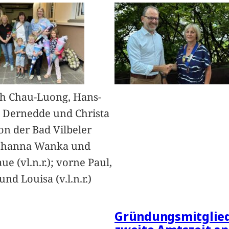
h Chau-Luong, Hans-
 Dernedde und Christa
on der Bad Vilbeler
Johanna Wanka und
ue (vl.n.r.); vorne Paul,
nd Louisa (v.l.n.r.)
Gründungsmitglied