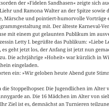
htsorden der »Fidelen Sandhasen« zeigte sich a
Liehr und Ramona Walter an der Spitze sowie d
 Märsche und pointiert-humorvolle Vorträge e
ogrammgestaltung mit. Der älteste Karneval-Ver
ause mit einem gut gelaunten Publikum im ausve
essin Letty I. begrüßte das Publikum: »Liebe L
es geht jetzt los, der Anfang ist jetzt nun gemac
 zu. Die achtjährige »Hoheit« war kürzlich in 
Rhein eingeladen.
rten ein: »Wir geloben heute Abend gute Stimm
e Stoppelhopser. Die Jugendlichen im Alter vo
unnygarde an. Die 16 Mädchen im Alter von sieb
Ihr Ziel ist es, demnächst an Turnieren teilzu