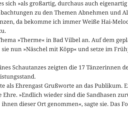
 sich »als großartig, durchaus auch eigenartig 
eobachtungen zu den Themen Abnehmen und Alte
enzen, da bekomme ich immer Weiße Hai-Melodi
zu.
Thema »Therme« in Bad Vilbel an. Auf dem gepl
sie nun »Näschel mit Köpp« und setze im Frühj
ines Schautanzes zeigten die 17 Tänzerinnen d
istungsstand.
ete als Ehrengast Grußworte an das Publikum. 
eine Ehre. »Endlich wieder sind die Sandhasen 
hnen dieser Ort genommen«, sagte sie. Das For