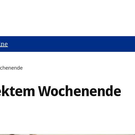
ine
ochenende
rfektem Wochenende