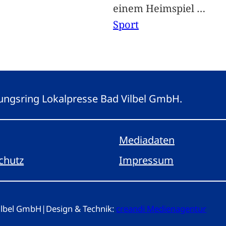
einem Heimspiel
…
Sport
eitungsring Lokalpresse Bad Vilbel GmbH.
Mediadaten
chutz
Impressum
Vilbel GmbH
|
Design & Technik:
creandi Medienagentur