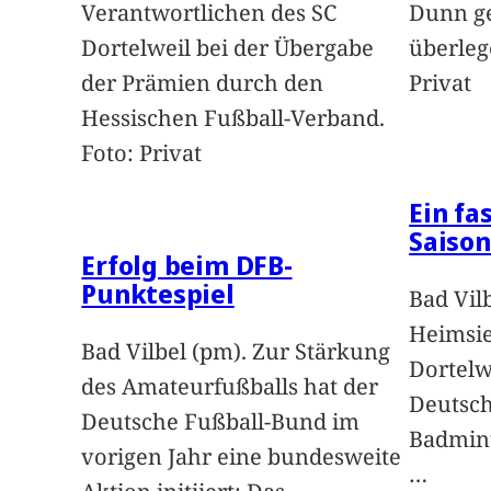
Verantwortlichen des SC
Dunn g
Dortelweil bei der Übergabe
überleg
der Prämien durch den
Privat
Hessischen Fußball-Verband.
Foto: Privat
Ein fa
Saison
Erfolg beim DFB-
Punktespiel
Bad Vil
Heimsie
Bad Vilbel (pm). Zur Stärkung
Dortelw
des Amateurfußballs hat der
Deutsch
Deutsche Fußball-Bund im
Badmint
vorigen Jahr eine bundesweite
…