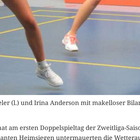
er (l.) und Irina Anderson mit makelloser Bil
 hat am ersten Doppelspieltag der Zweitliga-Sa
inanten Heimsiegen untermauerten die Wettera