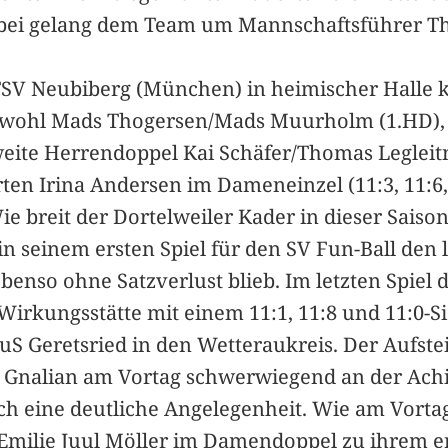
Dabei gelang dem Team um Mannschaftsführer T
 TSV Neubiberg (München) in heimischer Halle
. Sowohl Mads Thogersen/Mads Muurholm (1.HD),
eite Herrendoppel Kai Schäfer/Thomas Legleitne
ten Irina Andersen im Dameneinzel (11:3, 11:6,
Wie breit der Dortelweiler Kader in dieser Saison
n seinem ersten Spiel für den SV Fun-Ball den
benso ohne Satzverlust blieb. Im letzten Spiel 
Wirkungsstätte mit einem 11:1, 11:8 und 11:0-Si
uS Geretsried in den Wetteraukreis. Der Aufste
h Gnalian am Vortag schwerwiegend an der Achil
ch eine deutliche Angelegenheit. Wie am Vortag
milie Juul Möller im Damendoppel zu ihrem ers