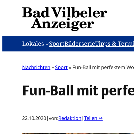
Zum
Inhalt
springen
Lokales
Sport
Bilderserie
Tipps & Term
Nachrichten
»
Sport
»
Fun-Ball mit perfektem W
Fun-Ball mit pe
22.10.2020
|
von:
Redaktion
|
Teilen ↪