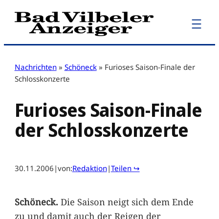
Zum
Inhalt
springen
Nachrichten
»
Schöneck
»
Furioses Saison-Finale der
Schlosskonzerte
Furioses Saison-Finale
der Schlosskonzerte
30.11.2006
|
von:
Redaktion
|
Teilen ↪
Schöneck.
Die Saison neigt sich dem Ende
zu und damit auch der Reigen der