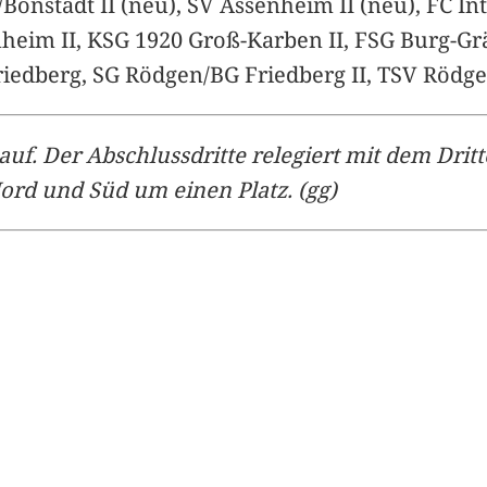
önstadt II (neu), SV Assenheim II (neu), FC Int
nheim II, KSG 1920 Groß-Karben II, FSG Burg-G
riedberg, SG Rödgen/BG Friedberg II, TSV Rödge
auf. Der Abschlussdritte relegiert mit dem Drit
Nord und Süd um einen Platz. (gg)