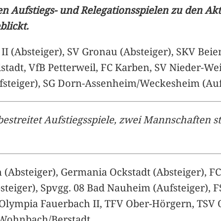
zten Aufstiegs- und Relegationsspielen zu den A
blickt.
 II (Absteiger), SV Gronau (Absteiger), SKV Bei
lstadt, VfB Petterweil, FC Karben, SV Nieder-W
steiger), SG Dorn-Assenheim/Weckesheim (Aufs
 bestreitet Aufstiegsspiele, zwei Mannschaften 
Absteiger), Germania Ockstadt (Absteiger), FC 
steiger), Spvgg. 08 Bad Nauheim (Aufsteiger), 
FC Olympia Fauerbach II, TFV Ober-Hörgern, TSV 
G Wohnbach/Berstadt.