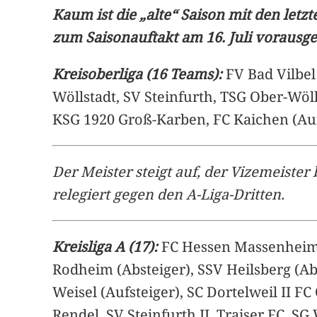
Kaum ist die „alte“ Saison mit den let
zum Saisonauftakt am 16. Juli vorausge
Kreisoberliga (16 Teams):
FV Bad Vilbel
Wöllstadt, SV Steinfurth, TSG Ober-Wöl
KSG 1920 Groß-Karben, FC Kaichen (Auf
Der Meister steigt auf, der Vizemeister
relegiert gegen den A-Liga-Dritten.
Kreisliga A (17):
FC Hessen Massenheim (
Rodheim (Absteiger), SSV Heilsberg (Ab
Weisel (Aufsteiger), SC Dortelweil II 
Rendel, SV Steinfurth II, Traiser FC, S