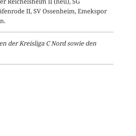
er Reichelsheim II (neu), SG
räfenrode II, SV Ossenheim, Emekspor
n.
ten der Kreisliga C Nord sowie den