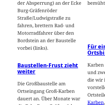
der Absperrung) an der Ecke
bemüht
Burg-Gräfenröder
Straße/Ludwigstraße zu
fahren, brettern Rad- und
Motorradfahrer über den
Bordstein an der Baustelle
Für e
vorbei (links).
Ortsbi
Baustellen-Frust zieht
Karben 
weiter
und zwe
die wir
Die Großbaustelle am
vorstel
Ortseingang Groß-Karben
Ortstei
dauert an. Über Monate war
Karben