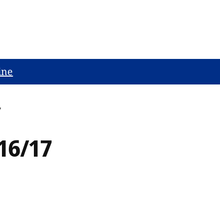
ine
7
16/17