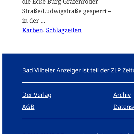
die Ecke Burg-Gräfenröder
Straße/Ludwigstraße gesperrt –
in der
…
Karben
, 
Schlagzeilen
Bad Vilbeler Anzeiger ist teil der ZLP Z
Der Verlag
Archiv
AGB
Datens