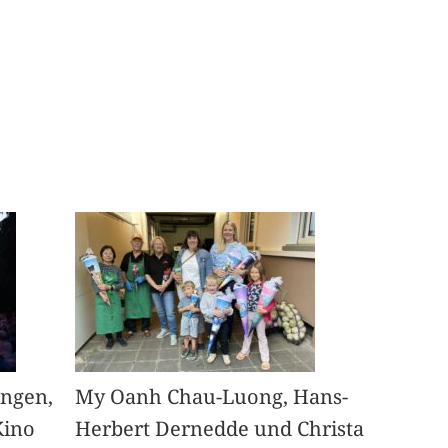
angen,
My Oanh Chau-Luong, Hans-
Kino
Herbert Dernedde und Christa