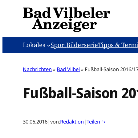
Zum
Inhalt
springen
Lokales
Sport
Bilderserie
Tipps & Term
Nachrichten
»
Bad Vilbel
»
Fußball-Saison 2016/1
Fußball-Saison 20
30.06.2016
|
von:
Redaktion
|
Teilen ↪