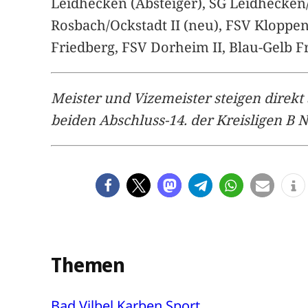
Leidhecken (Absteiger), SG Leidhecken/B
Rosbach/Ockstadt II (neu), FSV Kloppe
Friedberg, FSV Dorheim II, Blau-Gelb F
Meister und Vizemeister steigen direkt 
beiden Abschluss-14. der Kreisligen B 
Themen
Bad Vilbel
Karben
Sport