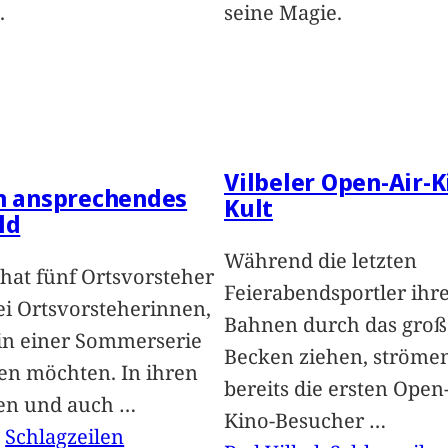
.
seine Magie.
Vilbeler Open-Air-K
in ansprechendes
Kult
ld
Während die letzten
hat fünf Ortsvorsteher
Feierabendsportler ihr
i Ortsvorsteherinnen,
Bahnen durch das groß
 in einer Sommerserie
Becken ziehen, ströme
len möchten. In ihren
bereits die ersten Open-
len und auch
…
Kino-Besucher
…
, 
Schlagzeilen