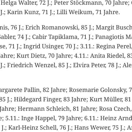
.; Helga Walter, 72 J.; Peter Stöckmann, 70 Jahre
.; Karin Kunz, 71 J.; Lilli Weikum, 71 Jahre.
s, 76 J.; Erich Romanowski, 85 J.; Margit Buschm
bler, 74 J.; Cabir Tapiklama, 71 J.; Panagiotis M
e, 71 J.; Ingrid Usinger, 70 J.; 3.11.: Regina Per
Jahre; Kurt Dietz, 70 Jahre; 4.11.: Anita Riedel, 8
 J.; Friedrich Wenzel, 85 J.; Elvira Peter, 78 J.; 
argarete Pallin, 82 Jahre; Rosemarie Golonsky, 71
85 J.; Hildegard Finger, 83 Jahre; Kurt Müller, 8
 Jahre; Hermann Schleich, 81 Jahre; Rosa Czech, 7
; 5.11.: Inge Happel, 79 Jahre; 6.11.: Heinz Arnd
 J.; Karl-Heinz Schell, 76 J.; Hans Wewer, 75 J.;