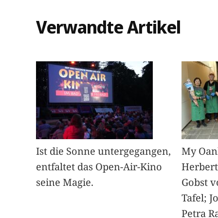
Verwandte Artikel
Ist die Sonne untergegangen,
My Oan
entfaltet das Open-Air-Kino
Herbert
seine Magie.
Gobst v
Tafel; 
Petra Ra