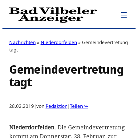
Zum
Inhalt
springen
Nachrichten
»
Niederdorfelden
»
Gemeindevertretung
tagt
Gemeindevertretung
tagt
28.02.2019
|
von:
Redaktion
|
Teilen ↪
Niederdorfelden
. Die Gemeindevertretung
kommt am Donnerstag, 28. Februar, zur