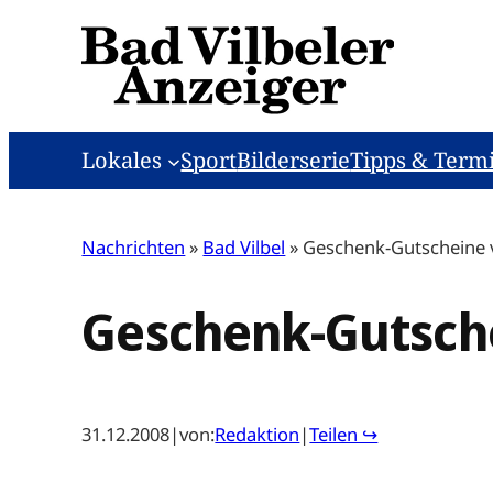
Zum
Inhalt
springen
Lokales
Sport
Bilderserie
Tipps & Term
Nachrichten
»
Bad Vilbel
»
Geschenk-Gutscheine 
Geschenk-Gutsche
31.12.2008
|
von:
Redaktion
|
Teilen ↪