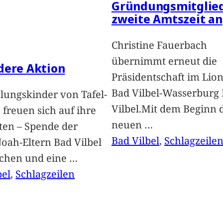
Gründungsmitglied
zweite Amtszeit an
Christine Fauerbach
übernimmt erneut die
dere Aktion
Präsidentschaft im Lion
Bad Vilbel-Wasserburg
lungskinder von Tafel-
Vilbel.Mit dem Beginn 
freuen sich auf ihre
neuen
…
ten – Spende der
Bad Vilbel
, 
Schlagzeile
oah-Eltern Bad Vilbel
achen und eine
…
bel
, 
Schlagzeilen