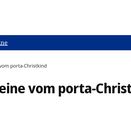
ine
vom porta-Christkind
ine vom porta-Chris