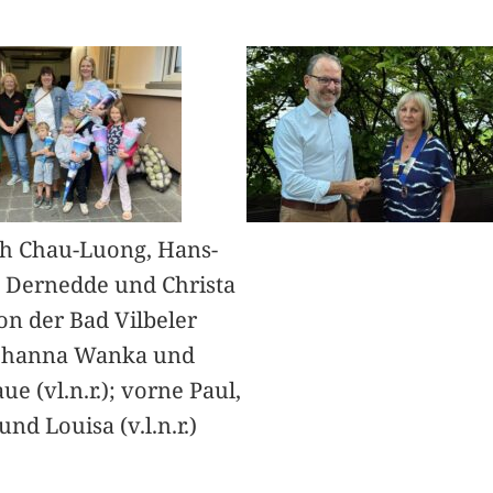
h Chau-Luong, Hans-
 Dernedde und Christa
on der Bad Vilbeler
Johanna Wanka und
ue (vl.n.r.); vorne Paul,
nd Louisa (v.l.n.r.)