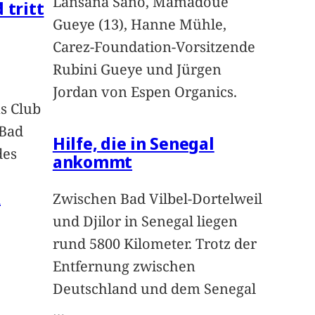
Lansana Sano, Mamadoue
 tritt
Gueye (13), Hanne Mühle,
Carez-Foundation-Vorsitzende
Rubini Gueye und Jürgen
Jordan von Espen Organics.
s Club
 Bad
Hilfe, die in Senegal
des
ankommt
n
Zwischen Bad Vilbel-Dortelweil
und Djilor in Senegal liegen
rund 5800 Kilometer. Trotz der
Entfernung zwischen
Deutschland und dem Senegal
…