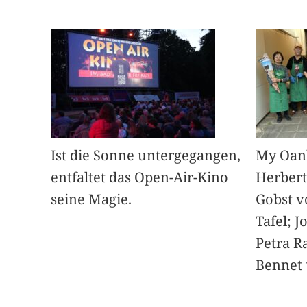
Ist die Sonne untergegangen,
My Oan
entfaltet das Open-Air-Kino
Herbert
seine Magie.
Gobst v
Tafel; 
Petra Ra
Bennet u