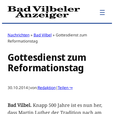
Zum
Inhalt
springen
Nachrichten
»
Bad Vilbel
»
Gottesdienst zum
Reformationstag
Gottesdienst zum
Reformationstag
30.10.2014
|
von:
Redaktion
|
Teilen ↪
Bad Vilbel.
Knapp 500 Jahre ist es nun her,
dass Martin Luther der Tradition nach am