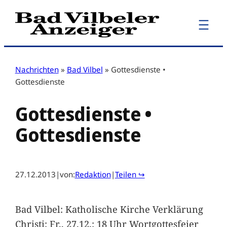
Zum
Inhalt
springen
Nachrichten
»
Bad Vilbel
»
Gottesdienste •
Gottesdienste
Gottesdienste •
Gottesdienste
27.12.2013
|
von:
Redaktion
|
Teilen ↪
Bad Vilbel: Katholische Kirche Verklärung
Christi: Fr., 27.12.: 18 Uhr Wortgottesfeier