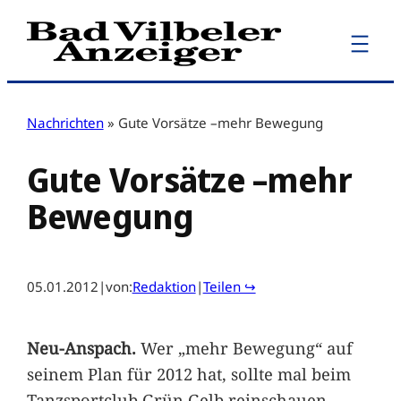
Zum
Inhalt
springen
Nachrichten
»
Gute Vorsätze –mehr Bewegung
Gute Vorsätze –mehr
Bewegung
05.01.2012
|
von:
Redaktion
|
Teilen ↪
Neu-Anspach.
Wer „mehr Bewegung“ auf
seinem Plan für 2012 hat, sollte mal beim
Tanzsportclub Grün Gelb reinschauen.