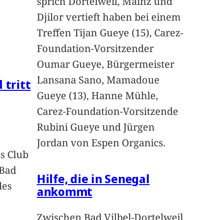
sprich Dortelweil, Mainz und
Djilor vertieft haben bei einem
Treffen Tijan Gueye (15), Carez-
Foundation-Vorsitzender
Oumar Gueye, Bürgermeister
Lansana Sano, Mamadoue
 tritt
Gueye (13), Hanne Mühle,
Carez-Foundation-Vorsitzende
Rubini Gueye und Jürgen
Jordan von Espen Organics.
s Club
 Bad
Hilfe, die in Senegal
des
ankommt
n
Zwischen Bad Vilbel-Dortelweil