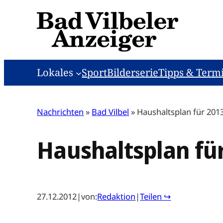
Zum
Inhalt
springen
Lokales
Sport
Bilderserie
Tipps & Term
Nachrichten
»
Bad Vilbel
»
Haushaltsplan für 201
Haushaltsplan fü
27.12.2012
|
von:
Redaktion
|
Teilen ↪