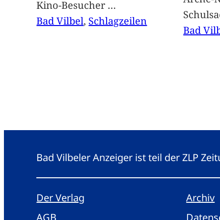
Kino-Besucher
…
Schuls
Bad Vilbel
, 
Schlagzeilen
Bad Vil
Bad Vilbeler Anzeiger ist teil der ZLP Z
Der Verlag
Archiv
AGB
Datens