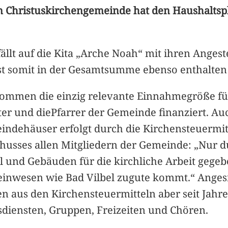
 Christuskirchengemeinde hat den Haushaltspla
ällt auf die Kita „Arche Noah“ mit ihren Angest
 ist somit in der Gesamtsumme ebenso enthalten 
kommen die einzig relevante Einnahmegröße für
ter und diePfarrer der Gemeinde finanziert. Au
ndehäuser erfolgt durch die Kirchensteuermit
chusses allen Mitgliedern der Gemeinde: „Nur
l und Gebäuden für die kirchliche Arbeit gegebe
meinwesen wie Bad Vilbel zugute kommt.“ Ange
 aus den Kirchensteuermitteln aber seit Jahre
sdiensten, Gruppen, Freizeiten und Chören.