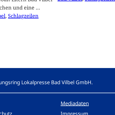
achen und eine
…
bel
, 
Schlagzeilen
eitungsring Lokalpresse Bad Vilbel GmbH.
Mediadaten
chutz
Impressum