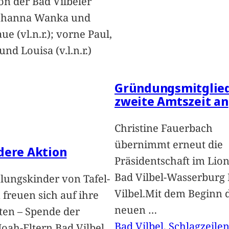
on der Bad Vilbeler
Johanna Wanka und
ue (vl.n.r.); vorne Paul,
nd Louisa (v.l.n.r.)
Gründungsmitglied
zweite Amtszeit an
Christine Fauerbach
übernimmt erneut die
dere Aktion
Präsidentschaft im Lion
Bad Vilbel-Wasserburg
lungskinder von Tafel-
Vilbel.Mit dem Beginn 
freuen sich auf ihre
neuen
…
ten – Spende der
Bad Vilbel
, 
Schlagzeile
oah-Eltern Bad Vilbel