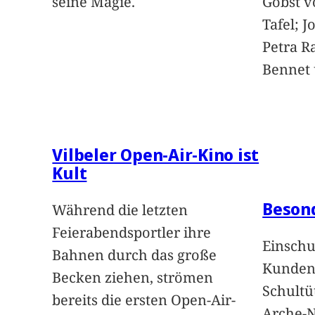
seine Magie.
Gobst v
Tafel; 
Petra Ra
Bennet u
Vilbeler Open-Air-Kino ist
Kult
Beson
Während die letzten
Feierabendsportler ihre
Einschu
Bahnen durch das große
Kunden 
Becken ziehen, strömen
Schultü
bereits die ersten Open-Air-
Arche-N