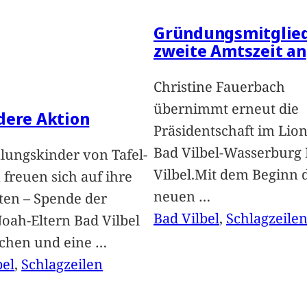
Gründungsmitglied
zweite Amtszeit an
Christine Fauerbach
übernimmt erneut die
dere Aktion
Präsidentschaft im Lion
Bad Vilbel-Wasserburg
lungskinder von Tafel-
Vilbel.Mit dem Beginn 
freuen sich auf ihre
neuen
…
ten – Spende der
Bad Vilbel
, 
Schlagzeile
oah-Eltern Bad Vilbel
achen und eine
…
bel
, 
Schlagzeilen