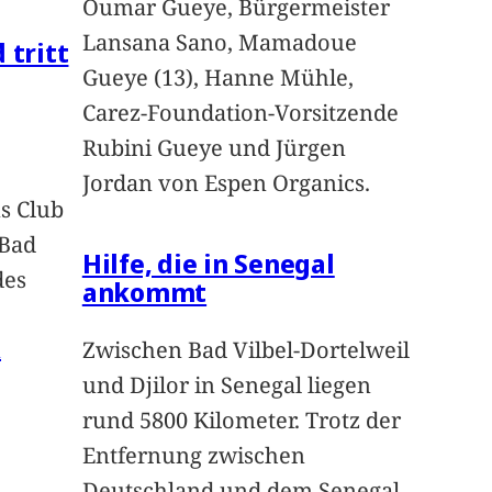
Oumar Gueye, Bürgermeister
Lansana Sano, Mamadoue
 tritt
Gueye (13), Hanne Mühle,
Carez-Foundation-Vorsitzende
Rubini Gueye und Jürgen
Jordan von Espen Organics.
s Club
 Bad
Hilfe, die in Senegal
des
ankommt
n
Zwischen Bad Vilbel-Dortelweil
und Djilor in Senegal liegen
rund 5800 Kilometer. Trotz der
Entfernung zwischen
Deutschland und dem Senegal