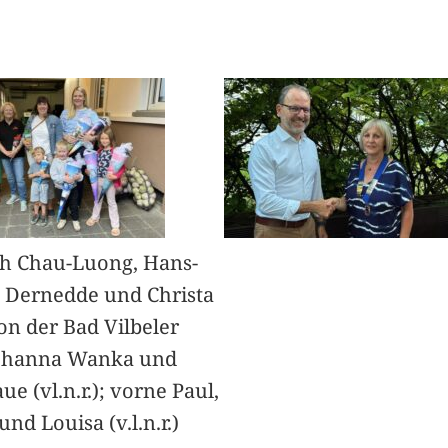
h Chau-Luong, Hans-
 Dernedde und Christa
on der Bad Vilbeler
Johanna Wanka und
ue (vl.n.r.); vorne Paul,
nd Louisa (v.l.n.r.)