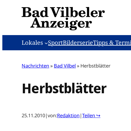
Zum
Inhalt
springen
Lokales
Sport
Bilderserie
Tipps & Term
Nachrichten
»
Bad Vilbel
»
Herbstblätter
Herbstblätter
25.11.2010
|
von:
Redaktion
|
Teilen ↪