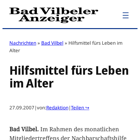
Zum
Inhalt
springen
Nachrichten
»
Bad Vilbel
»
Hilfsmittel fürs Leben im
Alter
Hilfsmittel fürs Leben
im Alter
27.09.2007
|
von:
Redaktion
|
Teilen ↪
Bad Vilbel.
Im Rahmen des monatlichen
Mitgliedertreffens der Nachbarschaftshilfe