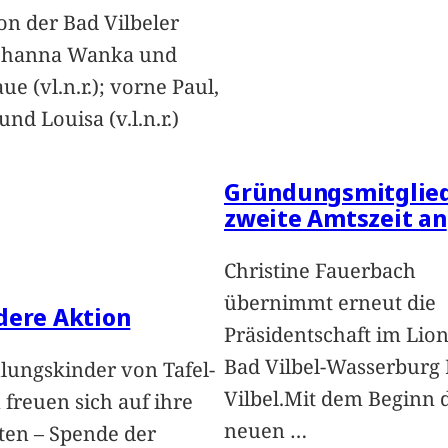
on der Bad Vilbeler
Johanna Wanka und
ue (vl.n.r.); vorne Paul,
nd Louisa (v.l.n.r.)
Gründungsmitglied
zweite Amtszeit an
Christine Fauerbach
übernimmt erneut die
dere Aktion
Präsidentschaft im Lion
Bad Vilbel-Wasserburg
lungskinder von Tafel-
Vilbel.Mit dem Beginn 
freuen sich auf ihre
neuen
…
ten – Spende der