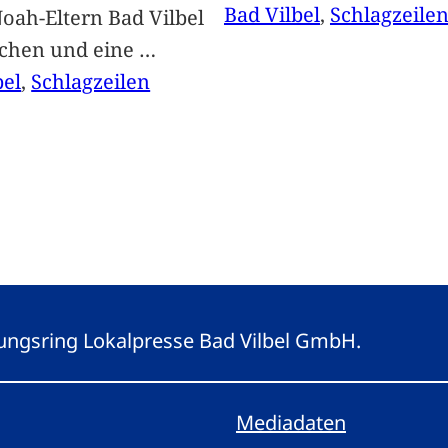
Bad Vilbel
, 
Schlagzeile
oah-Eltern Bad Vilbel
achen und eine
…
bel
, 
Schlagzeilen
eitungsring Lokalpresse Bad Vilbel GmbH.
Mediadaten