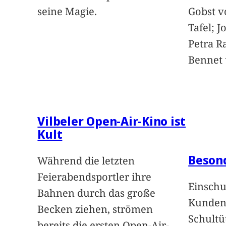
seine Magie.
Gobst v
Tafel; 
Petra Ra
Bennet u
Vilbeler Open-Air-Kino ist
Kult
Beson
Während die letzten
Feierabendsportler ihre
Einschu
Bahnen durch das große
Kunden 
Becken ziehen, strömen
Schultü
bereits die ersten Open-Air-