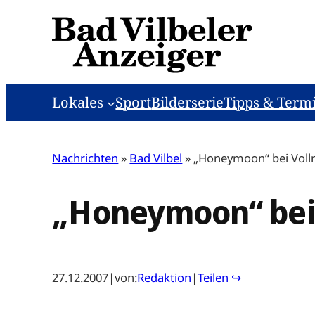
Zum
Inhalt
springen
Lokales
Sport
Bilderserie
Tipps & Term
Nachrichten
»
Bad Vilbel
»
„Honeymoon“ bei Vol
„Honeymoon“ bei
27.12.2007
|
von:
Redaktion
|
Teilen ↪