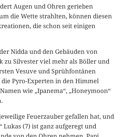
undert Augen und Ohren gerieben
um die Wette strahlten, können diesen
eationen, die schon seit einigen
 der Nidda und den Gebäuden von
 zu Silvester viel mehr als Böller und
 ersten Vesuve und Sprühfontänen
e die Pyro-Experten in den Himmel
en Namen wie „Ipanema“, „Honeymoon“
.
jeweilige Feuerzauber gefallen hat, und
“ Lukas (7) ist ganz aufgeregt und
Hände von den Ohren nehmen. Papi