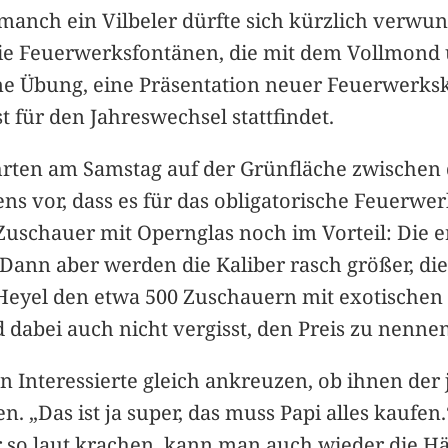
– manch ein Vilbeler dürfte sich kürzlich verw
ie Feuerwerksfontänen, die mit dem Vollmond 
ne Übung, eine Präsentation neuer Feuerwerkskr
t für den Jahreswechsel stattfindet.
rten am Samstag auf der Grünfläche zwischen
 vor, dass es für das obligatorische Feuerwerk
 Zuschauer mit Opernglas noch im Vorteil: Die
 Dann aber werden die Kaliber rasch größer, di
r Heyel den etwa 500 Zuschauern mit exotisch
dabei auch nicht vergisst, den Preis zu nennen
Interessierte gleich ankreuzen, ob ihnen der 
. „Das ist ja super, das muss Papi alles kaufen.
hr so laut krachen, kann man auch wieder die 