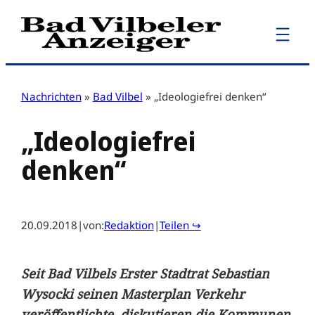
Zum
Inhalt
springen
Nachrichten
»
Bad Vilbel
»
„Ideologiefrei denken“
„Ideologiefrei
denken“
20.09.2018
|
von:
Redaktion
|
Teilen ↪
Seit Bad Vilbels Erster Stadtrat Sebastian
Wysocki seinen Masterplan Verkehr
veröffentlichte, diskutieren die Kommunen