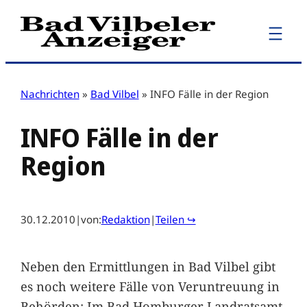
Zum
Inhalt
springen
Nachrichten
»
Bad Vilbel
»
INFO Fälle in der Region
INFO Fälle in der
Region
30.12.2010
|
von:
Redaktion
|
Teilen ↪
Neben den Ermittlungen in Bad Vilbel gibt
es noch weitere Fälle von Veruntreuung in
Behörden: Im Bad Homburger Landratsamt