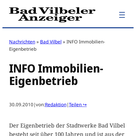
Zum
Inhalt
springen
Nachrichten
»
Bad Vilbel
»
INFO Immobilien-
Eigenbetrieb
INFO Immobilien-
Eigenbetrieb
30.09.2010
|
von:
Redaktion
|
Teilen ↪
Der Eigenbetrieb der Stadtwerke Bad Vilbel
besteht seit über 100 Jahren und ist aus der