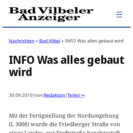
Zum
Inhalt
springen
Nachrichten
»
Bad Vilbel
»
INFO Was alles gebaut wird
INFO Was alles gebaut
wird
30.09.2010
|
von:
Redaktion
|
Teilen ↪
Mit der Fertigstellung der Nordumgehung
(L 3008) wurde die Friedberger Straße von
einer Landes- zur Stadtstraße herabgestuft.