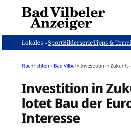
Zum
Inhalt
springen
Lokales
Sport
Bilderserie
Tipps & Term
Nachrichten
»
Bad Vilbel
»
Investition in Zukunft
Investition in Zu
lotet Bau der Eur
Interesse