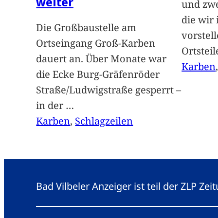
weiter
und zwe
die wir
Die Großbaustelle am
vorstel
Ortseingang Groß-Karben
Ortstei
dauert an. Über Monate war
Karben
die Ecke Burg-Gräfenröder
Straße/Ludwigstraße gesperrt –
in der
…
Karben
, 
Schlagzeilen
Bad Vilbeler Anzeiger ist teil der ZLP Z