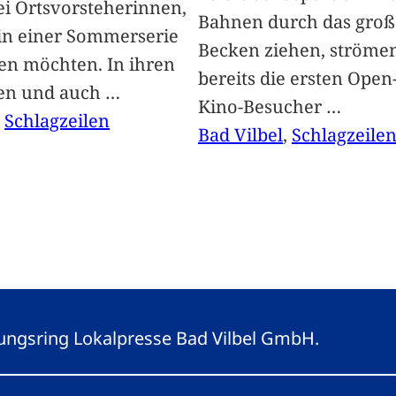
i Ortsvorsteherinnen,
Bahnen durch das groß
 in einer Sommerserie
Becken ziehen, ströme
len möchten. In ihren
bereits die ersten Open-
len und auch
…
Kino-Besucher
…
, 
Schlagzeilen
Bad Vilbel
, 
Schlagzeile
eitungsring Lokalpresse Bad Vilbel GmbH.