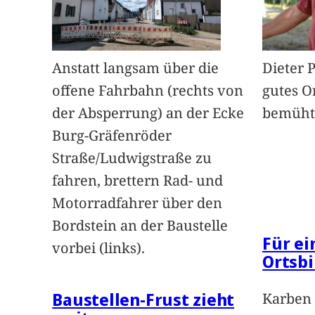
Anstatt langsam über die
Dieter 
offene Fahrbahn (rechts von
gutes O
der Absperrung) an der Ecke
bemüht
Burg-Gräfenröder
Straße/Ludwigstraße zu
fahren, brettern Rad- und
Motorradfahrer über den
Bordstein an der Baustelle
Für e
vorbei (links).
Ortsbi
Baustellen-Frust zieht
Karben 