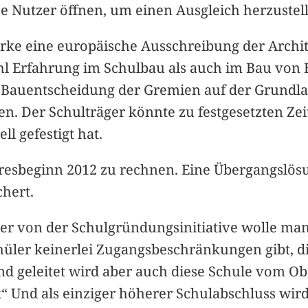
he Nutzer öffnen, um einen Ausgleich herzustel
erke eine europäische Ausschreibung der Archi
wohl Erfahrung im Schulbau als auch im Bau vo
 Bauentscheidung der Gremien auf der Grundlag
en. Der Schulträger könnte zu festgesetzten Z
l gefestigt hat.
hresbeginn 2012 zu rechnen. Eine Übergangslös
chert.
er von der Schulgründungsinitiative wolle man
üler keinerlei Zugangsbeschränkungen gibt, die 
d geleitet wird aber auch diese Schule vom Obe
ark“ Und als einziger höherer Schulabschluss wi