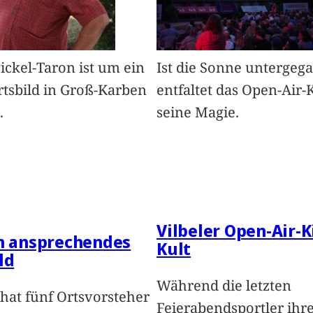
Pickel-Taron ist um ein
Ist die Sonne untergeg
rtsbild in Groß-Karben
entfaltet das Open-Air-
.
seine Magie.
Vilbeler Open-Air-K
in ansprechendes
Kult
ld
Während die letzten
hat fünf Ortsvorsteher
Feierabendsportler ihr