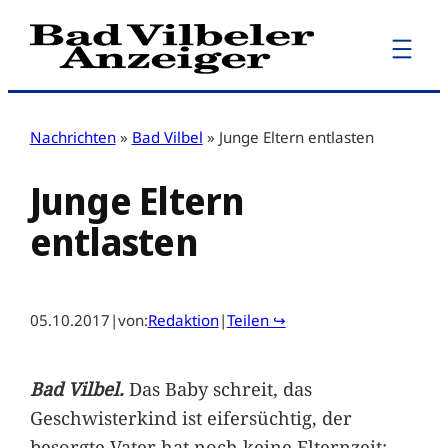
Zum
Inhalt
springen
Nachrichten
»
Bad Vilbel
»
Junge Eltern entlasten
Junge Eltern
entlasten
05.10.2017
|
von:
Redaktion
|
Teilen ↪
Bad Vilbel.
Das Baby schreit, das
Geschwisterkind ist eifersüchtig, der
besorgte Vater hat noch keine Elternzeit: