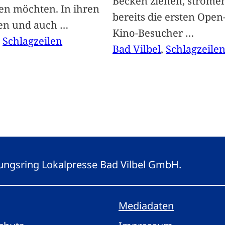
Becken ziehen, ströme
len möchten. In ihren
bereits die ersten Open-
len und auch
…
Kino-Besucher
…
, 
Schlagzeilen
Bad Vilbel
, 
Schlagzeile
eitungsring Lokalpresse Bad Vilbel GmbH.
Mediadaten