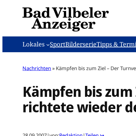
Zum
Inhalt
springen
Lokales
Sport
Bilderserie
Tipps & Term
Nachrichten
»
Kämpfen bis zum Ziel – Der Turnve
Kämpfen bis zum 
richtete wieder d
28.09.2007
|
von:
Redaktion
|
Teilen ↪