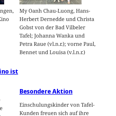
angen,
My Oanh Chau-Luong, Hans-
Kino
Herbert Dernedde und Christa
Gobst von der Bad Vilbeler
Tafel; Johanna Wanka und
Petra Raue (vl.n.r.); vorne Paul,
Bennet und Louisa (v.l.n.r.)
ino ist
Besondere Aktion
e
Einschulungskinder von Tafel-
e
Kunden freuen sich auf ihre