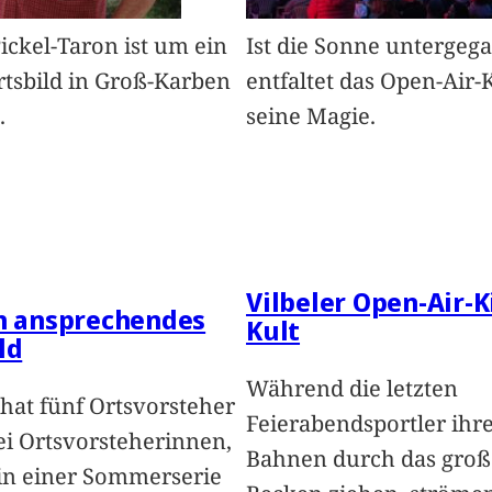
Pickel-Taron ist um ein
Ist die Sonne untergeg
rtsbild in Groß-Karben
entfaltet das Open-Air-
.
seine Magie.
Vilbeler Open-Air-K
in ansprechendes
Kult
ld
Während die letzten
hat fünf Ortsvorsteher
Feierabendsportler ihr
i Ortsvorsteherinnen,
Bahnen durch das groß
 in einer Sommerserie