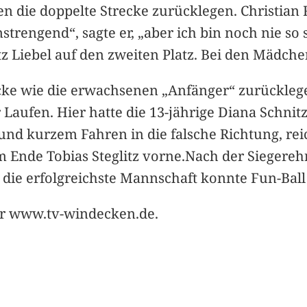
 die doppelte Strecke zurücklegen. Christian Ri
strengend“, sagte er, „aber ich bin noch nie 
tz Liebel auf den zweiten Platz. Bei den Mädch
recke wie die erwachsenen „Anfänger“ zurückle
Laufen. Hier hatte die 13-jährige Diana Schnitz
und kurzem Fahren in die falsche Richtung, rei
am Ende Tobias Steglitz vorne.Nach der Siegere
ür die erfolgreichste Mannschaft konnte Fun-Ba
ter www.tv-windecken.de.