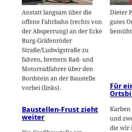
Anstatt langsam über die
Dieter 
offene Fahrbahn (rechts von
gutes O
der Absperrung) an der Ecke
bemüht
Burg-Gräfenröder
Straße/Ludwigstraße zu
fahren, brettern Rad- und
Motorradfahrer über den
Bordstein an der Baustelle
Für e
vorbei (links).
Ortsbi
Baustellen-Frust zieht
Karben 
weiter
und zwe
die wir