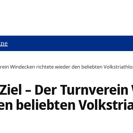
ine
rein Windecken richtete wieder den beliebten Volkstriathl
Ziel – Der Turnverei
en beliebten Volkstri