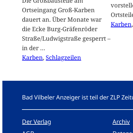
Die Großbaustelle am
vorstel
Ortseingang Groß-Karben
Ortstei
dauert an. Über Monate war
Karben
die Ecke Burg-Gräfenröder
Straße/Ludwigstraße gesperrt –
in der
…
Karben
, 
Schlagzeilen
Bad Vilbeler Anzeiger ist teil der ZLP Z
Der Verlag
Archiv