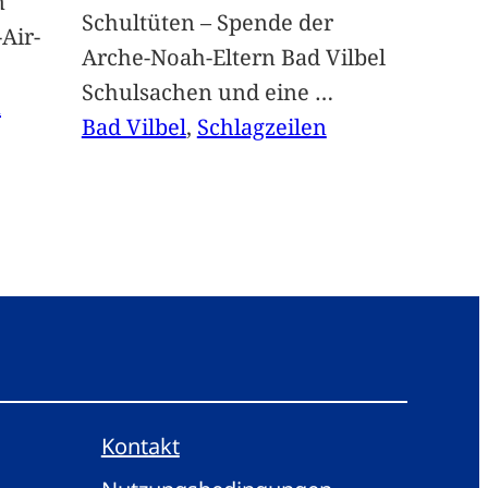
n
Schultüten – Spende der
Air-
Arche-Noah-Eltern Bad Vilbel
Schulsachen und eine
…
n
Bad Vilbel
, 
Schlagzeilen
Kontakt