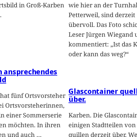
rtsbild in Groß-Karben
wie hier an der Turnhal
.
Petterweil, sind derzeit
übervoll. Das Foto schi
Leser Jürgen Wiegand 
kommentiert: „Ist das 
oder kann das weg?“
in ansprechendes
ld
Glascontainer quel
hat fünf Ortsvorsteher
über.
i Ortsvorsteherinnen,
 in einer Sommerserie
Karben. Die Glascontai
len möchten. In ihren
einigen Stadtteilen vo
len und auch
…
quillen derzeit über. We