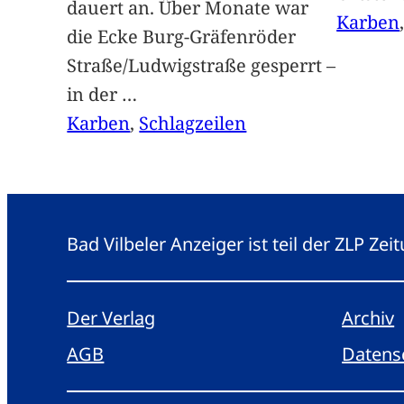
dauert an. Über Monate war
Karben
die Ecke Burg-Gräfenröder
Straße/Ludwigstraße gesperrt –
in der
…
Karben
, 
Schlagzeilen
Bad Vilbeler Anzeiger ist teil der ZLP Z
Der Verlag
Archiv
AGB
Datens