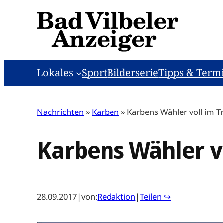
Zum
Inhalt
springen
Lokales
Sport
Bilderserie
Tipps & Term
Nachrichten
»
Karben
»
Karbens Wähler voll im T
Karbens Wähler v
28.09.2017
|
von:
Redaktion
|
Teilen ↪