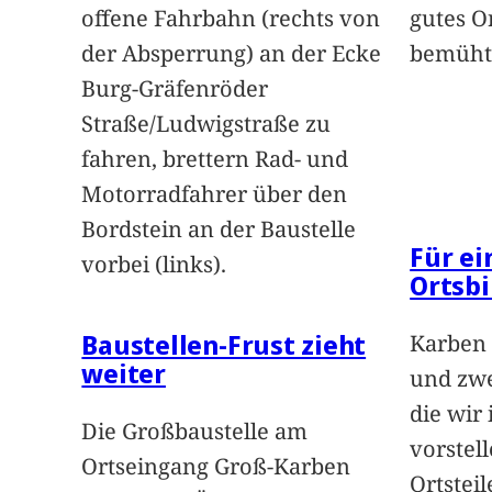
offene Fahrbahn (rechts von
gutes O
der Absperrung) an der Ecke
bemüht
Burg-Gräfenröder
Straße/Ludwigstraße zu
fahren, brettern Rad- und
Motorradfahrer über den
Bordstein an der Baustelle
Für e
vorbei (links).
Ortsbi
Baustellen-Frust zieht
Karben 
weiter
und zwe
die wir
Die Großbaustelle am
vorstel
Ortseingang Groß-Karben
Ortstei