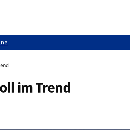
ine
rend
oll im Trend