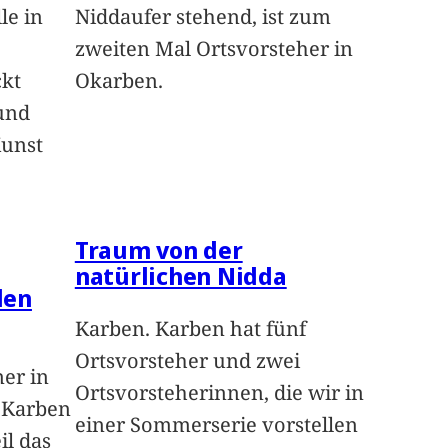
le in
Niddaufer stehend, ist zum
zweiten Mal Ortsvorsteher in
ckt
Okarben.
und
Kunst
Traum von der
natürlichen Nidda
len
Karben. Karben hat fünf
Ortsvorsteher und zwei
ner in
Ortsvorsteherinnen, die wir in
n Karben
einer Sommerserie vorstellen
il das