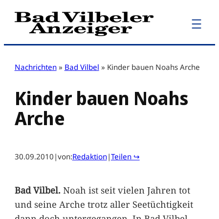
Zum
Inhalt
springen
Nachrichten
»
Bad Vilbel
»
Kinder bauen Noahs Arche
Kinder bauen Noahs
Arche
30.09.2010
|
von:
Redaktion
|
Teilen ↪
Bad Vilbel.
Noah ist seit vielen Jahren tot
und seine Arche trotz aller Seetüchtigkeit
dann doch untergegangen. In Bad Vilbel