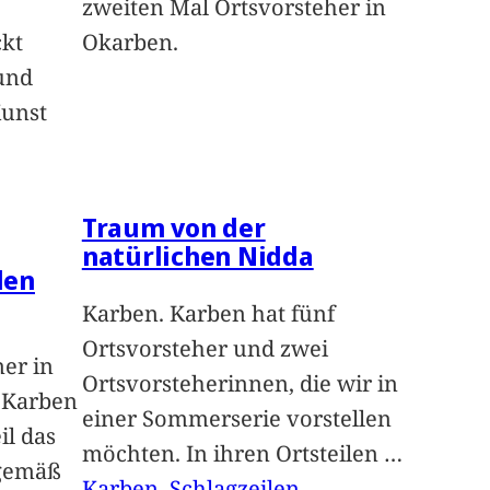
zweiten Mal Ortsvorsteher in
ckt
Okarben.
und
Kunst
Traum von der
natürlichen Nidda
len
Karben. Karben hat fünf
Ortsvorsteher und zwei
ner in
Ortsvorsteherinnen, die wir in
n Karben
einer Sommerserie vorstellen
il das
möchten. In ihren Ortsteilen
…
sgemäß
Karben
, 
Schlagzeilen