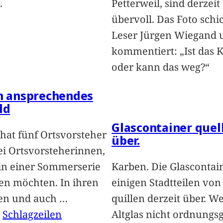
.
Petterweil, sind derzeit
übervoll. Das Foto schi
Leser Jürgen Wiegand 
kommentiert: „Ist das 
oder kann das weg?“
in ansprechendes
ld
Glascontainer quel
hat fünf Ortsvorsteher
über.
i Ortsvorsteherinnen,
 in einer Sommerserie
Karben. Die Glascontai
len möchten. In ihren
einigen Stadtteilen vo
len und auch
…
quillen derzeit über. We
, 
Schlagzeilen
Altglas nicht ordnung