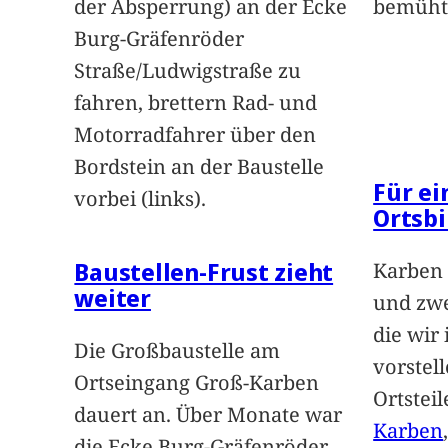
der Absperrung) an der Ecke
bemüht
Burg-Gräfenröder
Straße/Ludwigstraße zu
fahren, brettern Rad- und
Motorradfahrer über den
Bordstein an der Baustelle
Für e
vorbei (links).
Ortsbi
Baustellen-Frust zieht
Karben 
weiter
und zwe
die wir
Die Großbaustelle am
vorstel
Ortseingang Groß-Karben
Ortstei
dauert an. Über Monate war
Karben
die Ecke Burg-Gräfenröder