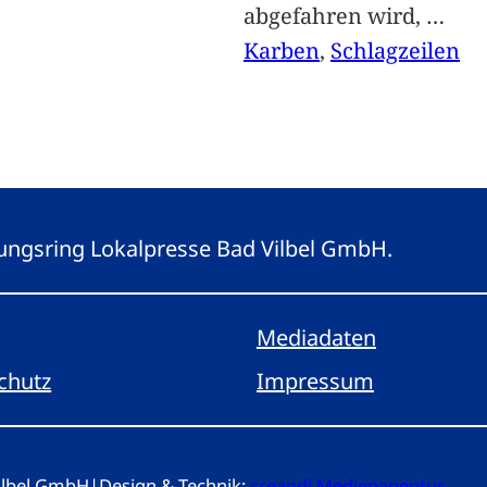
abgefahren wird,
…
Karben
, 
Schlagzeilen
eitungsring Lokalpresse Bad Vilbel GmbH.
Mediadaten
chutz
Impressum
Vilbel GmbH
|
Design & Technik:
creandi Medienagentur