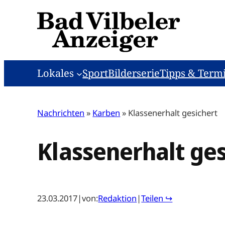
Zum
Inhalt
springen
Lokales
Sport
Bilderserie
Tipps & Term
Nachrichten
»
Karben
»
Klassenerhalt gesichert
Klassenerhalt ges
23.03.2017
|
von:
Redaktion
|
Teilen ↪