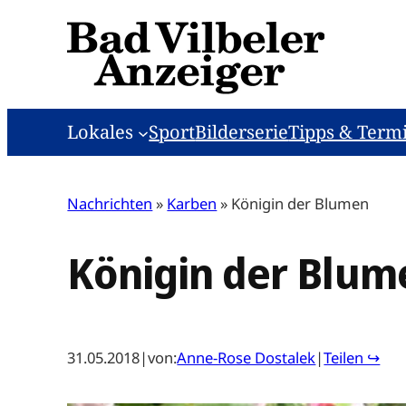
Zum
Inhalt
springen
Lokales
Sport
Bilderserie
Tipps & Term
Nachrichten
»
Karben
»
Königin der Blumen
Königin der Blum
31.05.2018
|
von:
Anne-Rose Dostalek
|
Teilen ↪