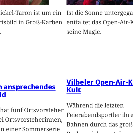
Pickel-Taron ist um ein
Ist die Sonne untergeg
rtsbild in Groß-Karben
entfaltet das Open-Air-
.
seine Magie.
Vilbeler Open-Air-K
in ansprechendes
Kult
ld
Während die letzten
hat fünf Ortsvorsteher
Feierabendsportler ihr
i Ortsvorsteherinnen,
Bahnen durch das groß
 in einer Sommerserie