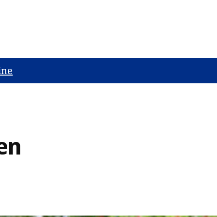
ine
en