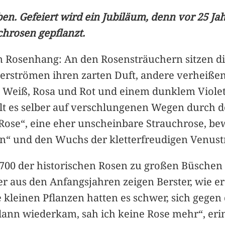
n. Gefeiert wird ein Jubiläum, denn vor 25 Ja
chrosen gepflanzt.
en Rosenhang: An den Rosensträuchern sitzen di
erströmen ihren zarten Duft, andere verheiße
eiß, Rosa und Rot und einem dunklem Violett. 
ält es selber auf verschlungenen Wegen durch d
 Rose“, eine eher unscheinbare Strauchrose, bew
n“ und den Wuchs der kletterfreudigen Venust
00 der historischen Rosen zu großen Büschen 
der aus den Anfangsjahren zeigen Berster, wie e
 kleinen Pflanzen hatten es schwer, sich gegen
ann wiederkam, sah ich keine Rose mehr“, erin