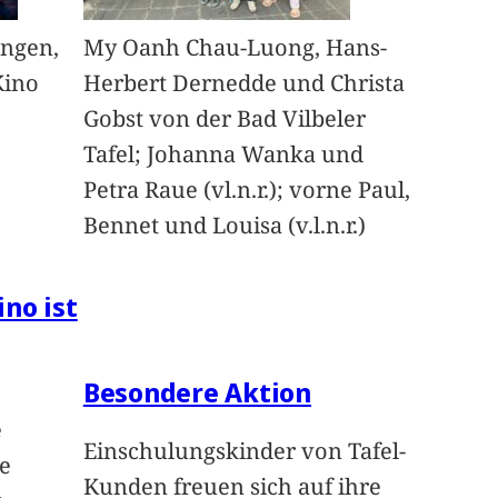
angen,
My Oanh Chau-Luong, Hans-
Kino
Herbert Dernedde und Christa
Gobst von der Bad Vilbeler
Tafel; Johanna Wanka und
Petra Raue (vl.n.r.); vorne Paul,
Bennet und Louisa (v.l.n.r.)
ino ist
Besondere Aktion
e
Einschulungskinder von Tafel-
e
Kunden freuen sich auf ihre