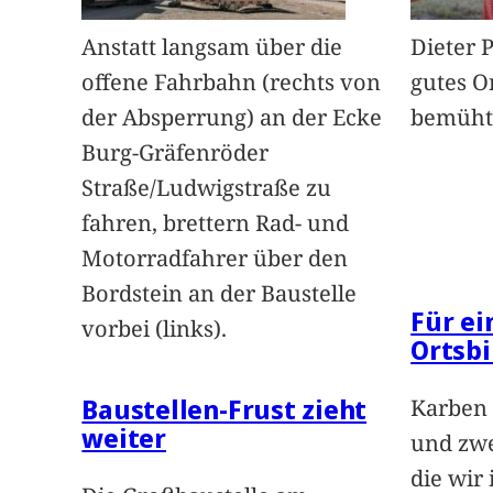
Anstatt langsam über die
Dieter 
offene Fahrbahn (rechts von
gutes O
der Absperrung) an der Ecke
bemüht
Burg-Gräfenröder
Straße/Ludwigstraße zu
fahren, brettern Rad- und
Motorradfahrer über den
Bordstein an der Baustelle
Für e
vorbei (links).
Ortsbi
Baustellen-Frust zieht
Karben 
weiter
und zwe
die wir