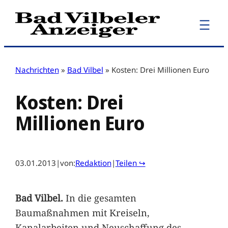
Zum
Inhalt
springen
Nachrichten
»
Bad Vilbel
»
Kosten: Drei Millionen Euro
Kosten: Drei
Millionen Euro
03.01.2013
|
von:
Redaktion
|
Teilen ↪
Bad Vilbel.
In die gesamten
Baumaßnahmen mit Kreiseln,
Kanalarbeiten und Neuschaffung des