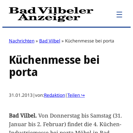
Zum
Inhalt
springen
Nachrichten
»
Bad Vilbel
»
Küchenmesse bei porta
Küchenmesse bei
porta
31.01.2013
|
von:
Redaktion
|
Teilen ↪
Bad Vilbel.
Von Donnerstag bis Samstag (31.
Januar bis 2. Februar) findet die 4. Küchen-
Industriemesse bei porta Möbel in Bad