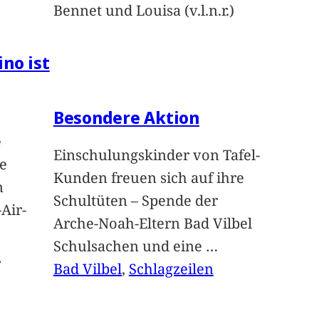
Bennet und Louisa (v.l.n.r.)
ino ist
Besondere Aktion
e
Einschulungskinder von Tafel-
e
Kunden freuen sich auf ihre
n
Schultüten – Spende der
Air-
Arche-Noah-Eltern Bad Vilbel
Schulsachen und eine
…
n
Bad Vilbel
, 
Schlagzeilen