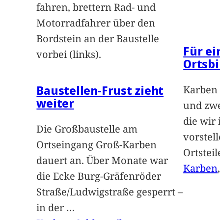
fahren, brettern Rad- und
Motorradfahrer über den
Bordstein an der Baustelle
Für e
vorbei (links).
Ortsbi
Baustellen-Frust zieht
Karben 
weiter
und zwe
die wir
Die Großbaustelle am
vorstel
Ortseingang Groß-Karben
Ortstei
dauert an. Über Monate war
Karben
die Ecke Burg-Gräfenröder
Straße/Ludwigstraße gesperrt –
in der
…