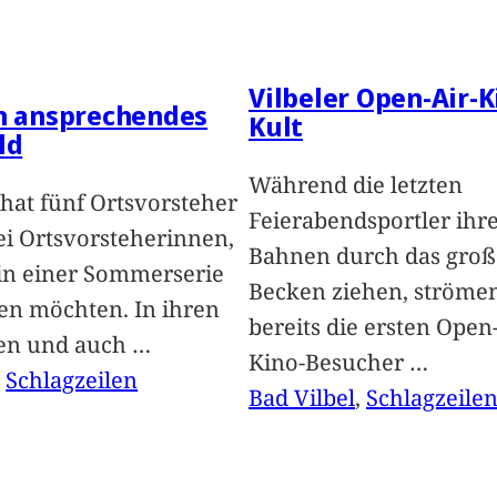
Vilbeler Open-Air-K
in ansprechendes
Kult
ld
Während die letzten
hat fünf Ortsvorsteher
Feierabendsportler ihr
i Ortsvorsteherinnen,
Bahnen durch das groß
 in einer Sommerserie
Becken ziehen, ströme
len möchten. In ihren
bereits die ersten Open-
len und auch
…
Kino-Besucher
…
, 
Schlagzeilen
Bad Vilbel
, 
Schlagzeile