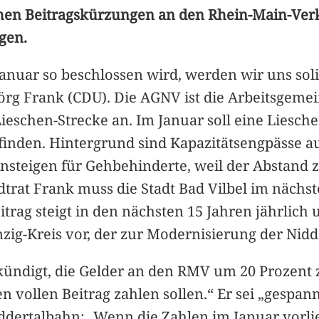
glichen Beitragskürzungen an den Rhein-Main-V
gen.
nuar so beschlossen wird, werden wir uns soli
 Jörg Frank (CDU). Die AGNV ist die Arbeitsgeme
schen-Strecke an. Im Januar soll eine Liesch
inden. Hintergrund sind Kapazitätsengpässe au
insteigen für Gehbehinderte, weil der Abstand
dtrat Frank muss die Stadt Bad Vilbel im nächst
rag steigt in den nächsten 15 Jahren jährlich u
ig-Kreis vor, der zur Modernisierung der Nid
kündigt, die Gelder an den RMV um 20 Prozent 
n vollen Beitrag zahlen sollen.“ Er sei „gespann
dertalbahn: „Wenn die Zahlen im Januar vorli