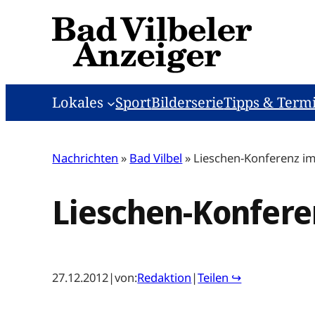
Zum
Inhalt
springen
Lokales
Sport
Bilderserie
Tipps & Term
Nachrichten
»
Bad Vilbel
»
Lieschen-Konferenz i
Lieschen-Konfere
27.12.2012
|
von:
Redaktion
|
Teilen ↪