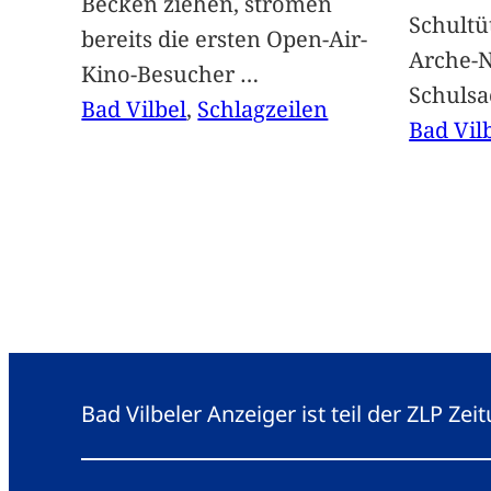
Becken ziehen, strömen
Schultü
bereits die ersten Open-Air-
Arche-N
Kino-Besucher
…
Schuls
Bad Vilbel
, 
Schlagzeilen
Bad Vil
Bad Vilbeler Anzeiger ist teil der ZLP Z