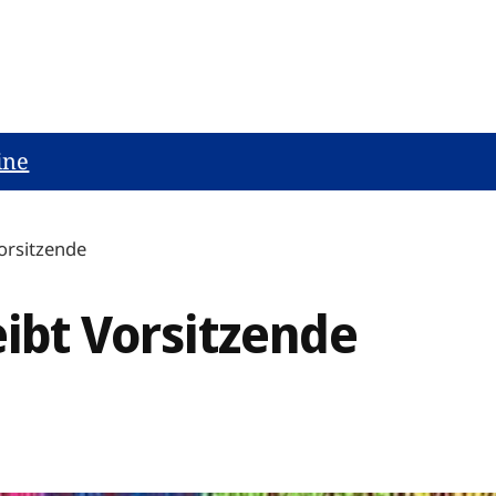
ine
Vorsitzende
eibt Vorsitzende