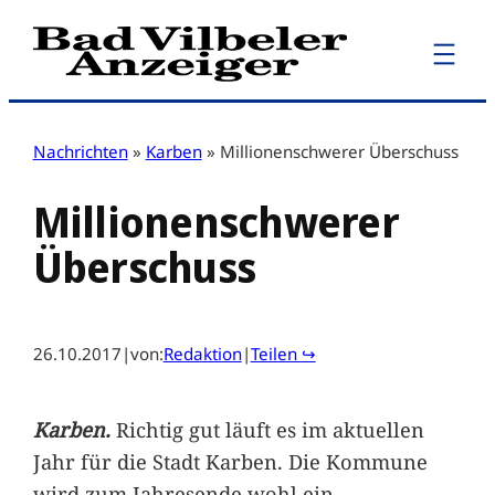
Zum
Inhalt
springen
Nachrichten
»
Karben
»
Millionenschwerer Überschuss
Millionenschwerer
Überschuss
26.10.2017
|
von:
Redaktion
|
Teilen ↪
Karben.
Richtig gut läuft es im aktuellen
Jahr für die Stadt Karben. Die Kommune
wird zum Jahresende wohl ein