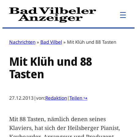
Zum
Inhalt
springen
Nachrichten
»
Bad Vilbel
»
Mit Klüh und 88 Tasten
Mit Klüh und 88
Tasten
27.12.2013
|
von:
Redaktion
|
Teilen ↪
Mit 88 Tasten, nämlich denen seines
Klaviers, hat sich der Heilsberger Pianist,
Keyboarder, Arrangeur und Produzent