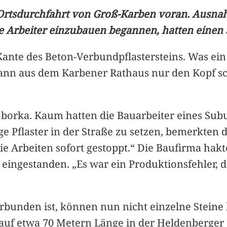
rtsdurchfahrt von Groß-Karben voran. Ausnahme
die Arbeiter einzubauen begannen, hatten einen
Kante des Beton-Verbundpflastersteins. Was ein 
ann aus dem Karbener Rathaus nur den Kopf sch
t Soborka. Kaum hatten die Bauarbeiter eines 
 Pflaster in der Straße zu setzen, bemerkten d
ie Arbeiten sofort gestoppt.“ Die Baufirma hak
eingestanden. „Es war ein Produktionsfehler, da
 verbunden ist, können nun nicht einzelne Ste
s auf etwa 70 Metern Länge in der Heldenberger