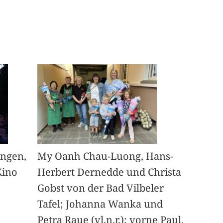
angen,
My Oanh Chau-Luong, Hans-
Kino
Herbert Dernedde und Christa
Gobst von der Bad Vilbeler
Tafel; Johanna Wanka und
Petra Raue (vl.n.r.); vorne Paul,