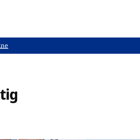
ine
tig