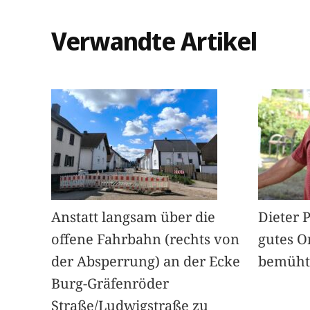
Verwandte Artikel
Anstatt langsam über die
Dieter 
offene Fahrbahn (rechts von
gutes O
der Absperrung) an der Ecke
bemüht
Burg-Gräfenröder
Straße/Ludwigstraße zu