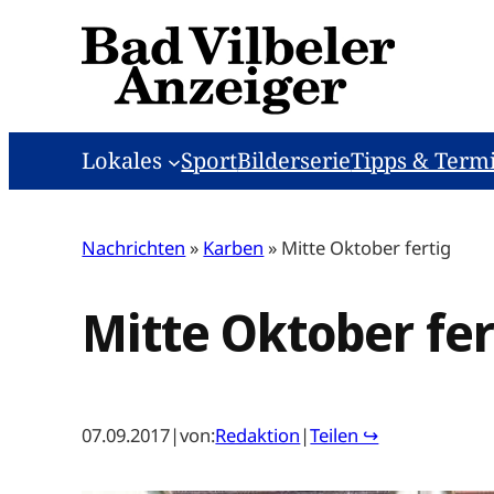
Zum
Inhalt
springen
Lokales
Sport
Bilderserie
Tipps & Term
Nachrichten
»
Karben
»
Mitte Oktober fertig
Mitte Oktober fer
07.09.2017
|
von:
Redaktion
|
Teilen ↪