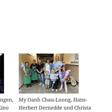
angen,
My Oanh Chau-Luong, Hans-
Kino
Herbert Dernedde und Christa