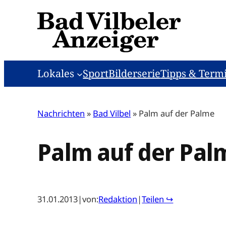
Zum
Inhalt
springen
Lokales
Sport
Bilderserie
Tipps & Term
Nachrichten
»
Bad Vilbel
»
Palm auf der Palme
Palm auf der Pal
31.01.2013
|
von:
Redaktion
|
Teilen ↪