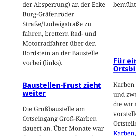
der Absperrung) an der Ecke
bemüht
Burg-Gräfenröder
Straße/Ludwigstraße zu
fahren, brettern Rad- und
Motorradfahrer über den
Bordstein an der Baustelle
Für e
vorbei (links).
Ortsbi
Baustellen-Frust zieht
Karben 
weiter
und zwe
die wir
Die Großbaustelle am
vorstel
Ortseingang Groß-Karben
Ortstei
dauert an. Über Monate war
Karben