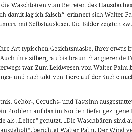
 die Waschbären vom Betreten des Hausdaches 
ch damit lag ich falsch“, erinnert sich Walter 
mera mit Selbstauslöser. Die Bilder zeigten zw
ihre Art typischen Gesichtsmaske, ihrer etwas 
uch ihre silbergrau bis braun changierende Fe
terwegs war. Zum Leidwesen von Walter Palm be
s- und nachtaktiven Tiere auf der Suche nach
nis, Gehör-, Geruchs- und Tastsinn ausgestatte
 kein Problem auf das im Norden tiefer gezogene
e als „Leiter“ genutzt. „Die Waschbären sind au
ausgeholt“, berichtet Walter Palm. Der Wind ver