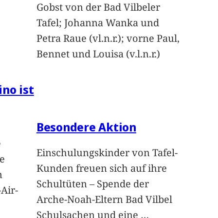
Gobst von der Bad Vilbeler
Tafel; Johanna Wanka und
Petra Raue (vl.n.r.); vorne Paul,
Bennet und Louisa (v.l.n.r.)
ino ist
Besondere Aktion
e
Einschulungskinder von Tafel-
e
Kunden freuen sich auf ihre
n
Schultüten – Spende der
Air-
Arche-Noah-Eltern Bad Vilbel
Schulsachen und eine
…