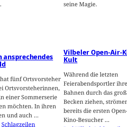
.
seine Magie.
Vilbeler Open-Air-K
in ansprechendes
Kult
ld
Während die letzten
hat fünf Ortsvorsteher
Feierabendsportler ihr
i Ortsvorsteherinnen,
Bahnen durch das groß
 in einer Sommerserie
Becken ziehen, ströme
len möchten. In ihren
bereits die ersten Open-
len und auch
…
Kino-Besucher
…
, 
Schlagzeilen