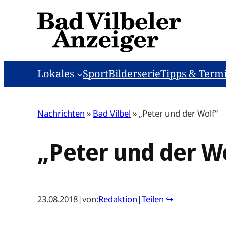
Zum
Inhalt
springen
Lokales
Sport
Bilderserie
Tipps & Term
Nachrichten
»
Bad Vilbel
»
„Peter und der Wolf“
„Peter und der W
23.08.2018
|
von:
Redaktion
|
Teilen ↪