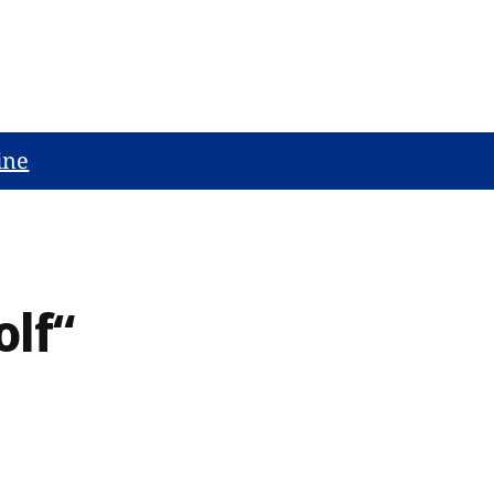
ine
olf“