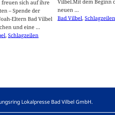
Vilbel.Mit dem Beginn 
freuen sich auf ihre
neuen
…
ten – Spende der
Bad Vilbel
, 
Schlagzeile
oah-Eltern Bad Vilbel
achen und eine
…
bel
, 
Schlagzeilen
eitungsring Lokalpresse Bad Vilbel GmbH.