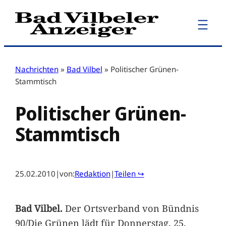
Zum
Inhalt
springen
Nachrichten
»
Bad Vilbel
»
Politischer Grünen-
Stammtisch
Politischer Grünen-
Stammtisch
25.02.2010
|
von:
Redaktion
|
Teilen ↪
Bad Vilbel.
Der Ortsverband von Bündnis
90/Die Grünen lädt für Donnerstag, 25.