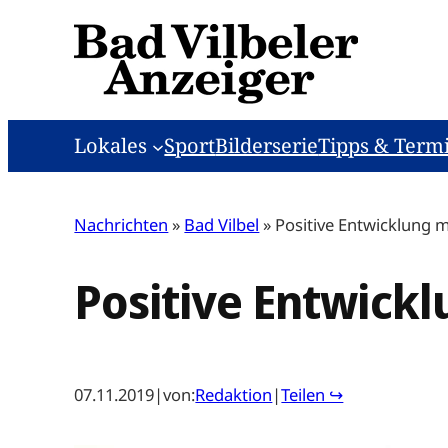
Zum
Inhalt
springen
Lokales
Sport
Bilderserie
Tipps & Term
Nachrichten
»
Bad Vilbel
»
Positive Entwicklung 
Positive Entwick
07.11.2019
|
von:
Redaktion
|
Teilen ↪