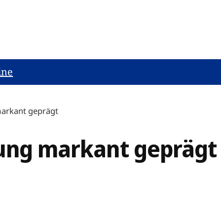
ine
markant geprägt
lung markant geprägt