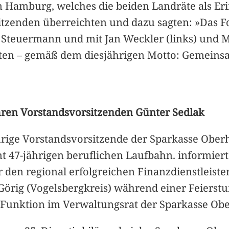
in Hamburg, welches die beiden Landräte als E
zenden überreichten und dazu sagten: »Das Fot
Steuermann und mit Jan Weckler (links) und Man
lten – gemäß dem diesjährigen Motto: Gemeins
hren Vorstandsvorsitzenden Günter Sedlak
hrige Vorstandsvorsitzende der Sparkasse Obe
mt 47-jährigen beruflichen Laufbahn. informiert 
r den regional erfolgreichen Finanzdienstleister
örig (Vogelsbergkreis) während einer Feierstu
er Funktion im Verwaltungsrat der Sparkasse Obe