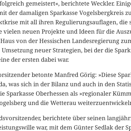
olgreich gemeistert«, berichtete Weckler. Eini
 mit der damaligen Sparkasse Vogelsbergkreis z
krise mit all ihren Regulierungsauflagen, die 
die vielen neuen Projekte und Ideen für die Aus
as Haus von der Hessischen Landesregierung 
e Umsetzung neuer Strategien, bei der die Spa
eine der ersten dabei war.
vorsitzender betonte Manfred Görig: »Diese Sp
da, was sich in der Bilanz und auch in den Stat
s die Sparkasse Oberhessen als »regionaler Küm
Vogelsberg und die Wetterau weiterzuentwickel
dsvorsitzender, berichtete über seinen langjähr
eistungswille war, mit dem Günter Sedlak der 