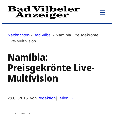
Zum
Inhalt
springen
Nachrichten
»
Bad Vilbel
»
Namibia: Preisgekrönte
Live-Multivision
Namibia:
Preisgekrönte Live-
Multivision
29.01.2015
|
von:
Redaktion
|
Teilen ↪