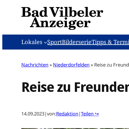
Zum
Inhalt
springen
Lokales
Sport
Bilderserie
Tipps & Term
Nachrichten
»
Niederdorfelden
»
Reise zu Freun
Reise zu Freunde
14.09.2023
|
von:
Redaktion
|
Teilen ↪