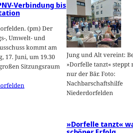
PNV-Verbindung bis
tation
orfelden. (pm) Der
s-, Umwelt- und
ausschuss kommt am
Jung und Alt vereint: B
, 17. Juni, um 19.30
»Dorfelle tanzt« steppt 
großen Sitzungsraum
nur der Bär. Foto:
Nachbarschaftshilfe
orfelden
Niederdorfelden
»Dorfelle tanzt« w
schöner Erfolg