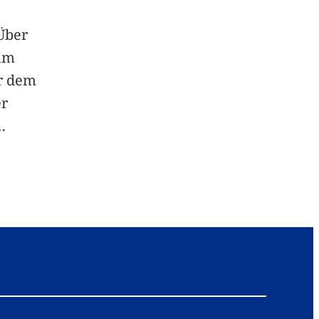
Über
um
or dem
er
…