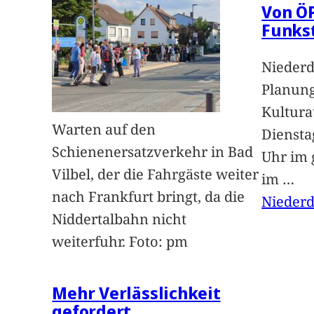
Von Ö
Funks
Niederd
Planung
Kultur
Warten auf den
Dienstag
Schienenersatzverkehr in Bad
Uhr im 
Vilbel, der die Fahrgäste weiter
im
…
nach Frankfurt bringt, da die
Niederd
Niddertalbahn nicht
weiterfuhr. Foto: pm
Mehr Verlässlichkeit
gefordert