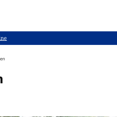
ine
den
n